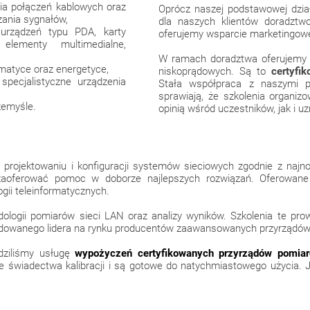
ia połączeń kablowych oraz
Oprócz naszej podstawowej dział
zania sygnałów,
dla naszych klientów doradztwo
urządzeń typu PDA, karty
oferujemy wsparcie marketingow
 elementy multimedialne,
W ramach doradztwa oferujemy w
matyce oraz energetyce,
niskoprądowych. Są to
certyfi
specjalistyczne urządzenia
Stała współpraca z naszymi p
sprawiają, że szkolenia organ
zemyśle.
opinią wśród uczestników, jak i 
projektowaniu i konfiguracji systemów sieciowych zgodnie z najn
zaoferować pomoc w doborze najlepszych rozwiązań. Oferowane
gii teleinformatycznych.
dologii pomiarów sieci LAN oraz analizy wyników. Szkolenia te 
ecydowanego lidera na rynku producentów zaawansowanych przyrządów
adziliśmy usługę
wypożyczeń certyfikowanych przyrządów pomia
 świadectwa kalibracji i są gotowe do natychmiastowego użycia. J