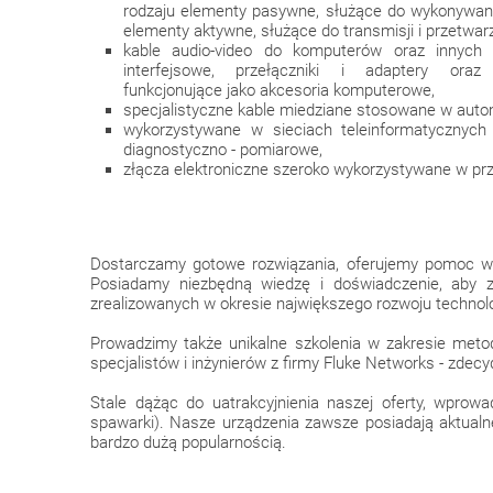
rodzaju elementy pasywne, służące do wykonywan
elementy aktywne, służące do transmisji i przetwar
kable audio-video do komputerów oraz innych 
interfejsowe, przełączniki i adaptery oraz
funkcjonujące jako akcesoria komputerowe,
specjalistyczne kable miedziane stosowane w auto
wykorzystywane w sieciach teleinformatycznych 
diagnostyczno - pomiarowe,
złącza elektroniczne szeroko wykorzystywane w pr
Dostarczamy gotowe rozwiązania, oferujemy pomoc w 
Posiadamy niezbędną wiedzę i doświadczenie, aby 
zrealizowanych w okresie największego rozwoju technolo
Prowadzimy także unikalne szkolenia w zakresie meto
specjalistów i inżynierów z firmy Fluke Networks - zd
Stale dążąc do uatrakcyjnienia naszej oferty, wprow
spawarki). Nasze urządzenia zawsze posiadają aktualne
bardzo dużą popularnością.