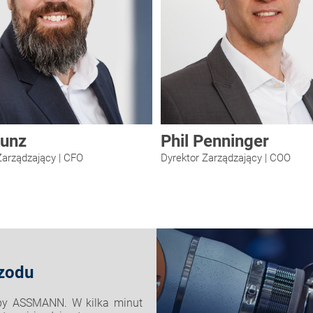
Kunz
Phil Penninger
Zarządzający | CFO
Dyrektor Zarządzający | COO
zodu
py ASSMANN. W kilka minut