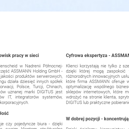
owisk pracy w sieci
Cyfrowa ekspertyza - ASSMAN
nscheid w Nadrenii Północnej-
Klienci korzystają nie tylko z sz
ako część ASSMANN Holding GmbH -
dzięki której mogą zaspokoić
 jakości produktów serwerowych,
różnorodnych innowacyjnych usług
ingu działa dziesięć innych spółek
które firma ASSMANN oferuje w
orwacji, Polsce, Turcji, Chinach,
optymalizację wspólnego biznes
tów uznanej marki DIGITUS jest
sklepów internetowych, które 
w IT, integratorów systemów,
wdrożyć na stronie klienta, spr
 korporacyjnych.
DIGITUS lub praktyczne pobierani
łość
W dobrej pozycji - koncentruj
je czy pojedyncze biura - dzięki