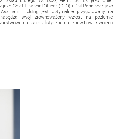
 w skład którego wchodzą Gerrit Schick jako Chief
 jako Chief Financial Officer (CFO) i Phil Penninger jako
, Assmann Holding jest optymalnie przygotowany na
 napędza swój zrównoważony wzrost na poziomie
owarstwowemu specjalistycznemu know-how swojego