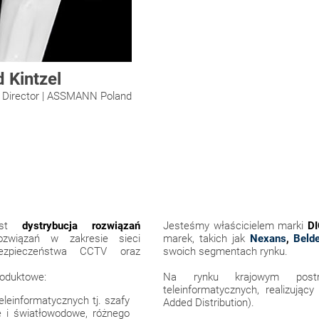
 Kintzel
 Director | ASSMANN Poland
jest
dystrybucja rozwiązań
Jesteśmy właścicielem marki
D
związań w zakresie sieci
marek, takich jak
Nexans
,
Beld
, bezpieczeństwa CCTV oraz
swoich segmentach rynku.
roduktowe:
Na rynku krajowym postrz
teleinformatycznych, realizują
leinformatycznych tj. szafy
Added Distribution).
e i światłowodowe, różnego