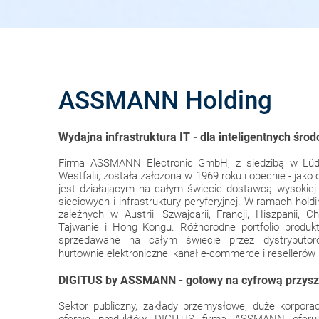
ASSMANN Holding
Wydajna infrastruktura IT - dla inteligentnych środ
Firma ASSMANN Electronic GmbH, z siedzibą w Lüde
Westfalii, została założona w 1969 roku i obecnie - j
jest działającym na całym świecie dostawcą wysokiej
sieciowych i infrastruktury peryferyjnej. W ramach hold
zależnych w Austrii, Szwajcarii, Francji, Hiszpanii, Ch
Tajwanie i Hong Kongu. Różnorodne portfolio produk
sprzedawane na całym świecie przez dystrybutoró
hurtownie elektroniczne, kanał e-commerce i resellerów
DIGITUS by ASSMANN - gotowy na cyfrową przysz
Sektor publiczny, zakłady przemysłowe, duże korporac