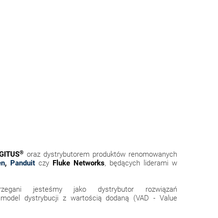
®
IGITUS
oraz dystrybutorem produktów renomowanych
en
,
Panduit
czy
Fluke Networks
, będących liderami w
egani jesteśmy jako dystrybutor rozwiązań
cy model dystrybucji z wartością dodaną (VAD - Value