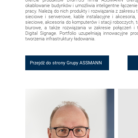
ofercie produktów DIGITUS firma ASSMANN oferuje
okablowanie budynków i umożliwia inteligentne łączen
pracy. Należą do nich produkty i rozwiązania z zakresu t
sieciowe i serwerowe, kable instalacyjne i akcesori
sieciowe, akcesoria do komputerów i stacji roboczych, 
biurowe, a także rozwiązania w zakresie połączeń i t
Digital Signage. Portfolio uzupełniają innowacyjne pr
tworzenia infrastruktury ładowania.
Przejdź do strony Grupy ASSMANN
G