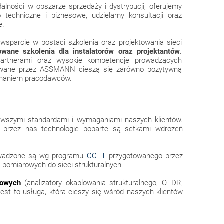
alności w obszarze sprzedaży i dystrybucji, oferujemy
 techniczne i biznesowe, udzielamy konsultacji oraz
e.
sparcie w postaci szkolenia oraz projektowania sieci
kowane szkolenia dla instalatorów oraz projektantów
.
artnerami oraz wysokie kompetencje prowadzących
izowane przez ASSMANN cieszą się zarówno pozytywną
uznaniem pracodawców.
owszymi standardami i wymaganiami naszych klientów.
 przez nas technologie poparte są setkami wdrożeń
prowadzone są wg programu
CCTT
przygotowanego przez
 pomiarowych do sieci strukturalnych.
rowych
(analizatory okablowania strukturalnego, OTDR,
est to usługa, która cieszy się wśród naszych klientów