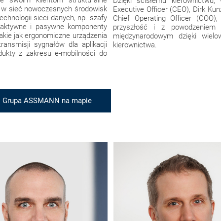
 swoim klientom strukturalne
Dzięki ścisłemu kierownictwu,
ie w sieć nowoczesnych środowisk
Executive Officer (CEO), Dirk Kunz
echnologii sieci danych, np. szafy
Chief Operating Officer (COO)
a, aktywne i pasywne komponenty
przyszłość i z powodzeniem
takie jak ergonomiczne urządzenia
międzynarodowym dzięki wiel
ransmisji sygnałów dla aplikacji
kierownictwa.
odukty z zakresu e-mobilności do
rupa ASSMANN na mapie