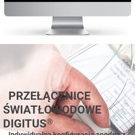
PRZEŁĄCZNICE
ŚWIATŁOWODOWE
DIGITUS
®
Indywidualna konfiguracja zgodna z