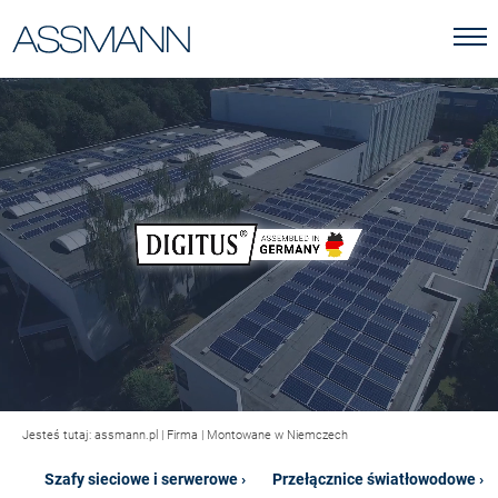
Jesteś tutaj:
assmann.pl
|
Firma
|
Montowane w Niemczech
Szafy sieciowe i serwerowe ›
Przełącznice światłowodowe ›