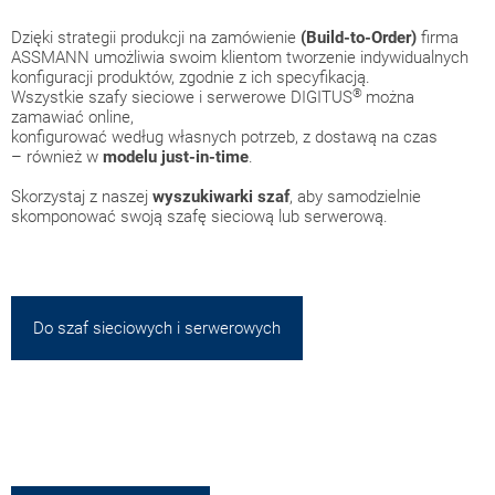
Dzięki strategii produkcji na zamówienie
(Build-to-Order)
firma
ASSMANN umożliwia swoim klientom tworzenie indywidualnych
konfiguracji produktów, zgodnie z ich specyfikacją.
®
Wszystkie szafy sieciowe i serwerowe DIGITUS
można
zamawiać online,
konfigurować według własnych potrzeb, z dostawą na czas
– również w
modelu just-in-time
.
Skorzystaj z naszej
wyszukiwarki szaf
, aby samodzielnie
skomponować swoją szafę sieciową lub serwerową.
Do szaf sieciowych i serwerowych