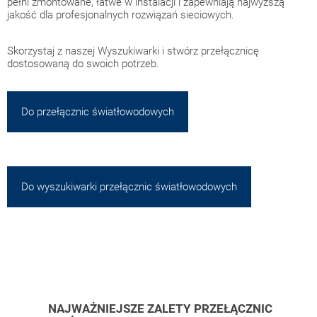
pełni zmontowane, łatwe w instalacji i zapewniają najwyższą
jakość dla profesjonalnych rozwiązań sieciowych.
Skorzystaj z naszej Wyszukiwarki i stwórz przełącznicę
dostosowaną do swoich potrzeb.
Do przełącznic światłowodowych
Do wyszukiwarki przełącznic światłowodowych
NAJWAŻNIEJSZE ZALETY PRZEŁĄCZNIC