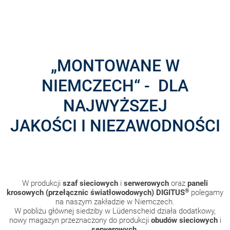
„MONTOWANE W
NIEMCZECH“ - DLA
NAJWYŻSZEJ
JAKOŚCI I NIEZAWODNOŚCI
W produkcji
szaf sieciowych
i
serwerowych
oraz
paneli
®
krosowych (przełącznic światłowodowych)
DIGITUS
polegamy
na naszym zakładzie w Niemczech.
W pobliżu głównej siedziby w Lüdenscheid działa dodatkowy,
nowy magazyn przeznaczony do produkcji
obudów sieciowych
i
serwerowych
.