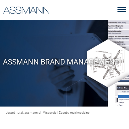
ASSMANN BRAND MANAGEMENT
Jesteś tutaj:
assmann.pl
|
Wsparcie
|
Zasoby multimedialne