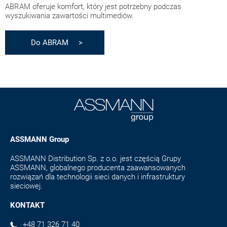
ABRAM oferuje komfort, który jest potrzebny podczas
wyszukiwania zawartości multimediów.
Do ABRAM >
ASSMANN Group
ASSMANN Distribution Sp. z o.o. jest częścią Grupy
ASSMANN, globalnego producenta zaawansowanych
rozwiązań dla technologii sieci danych i infrastruktury
sieciowej.
KONTAKT
+48 71 326 71 40