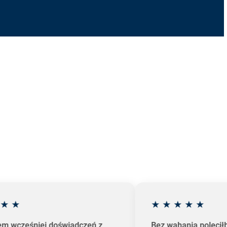
★
★
★
★
★
★
★
em wcześniej doświadczeń z
Bez wahania polecił