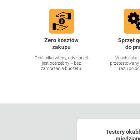
Zero kosztów
Sprzęt 
zakupu
do pr
Płać tylko wtedy, gdy sprzęt
W pełni skal
jest potrzebny – bez
przetestowany 
zamrażania budżetu.
razu po do
Testery okab
miedzian