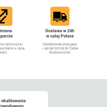
miana
Dostawa w 24h
sparcie
w całej Polsce
oc techniczna i
Gdziekolwiek pracujesz
wymiana w razie
– sprzęt dotrze do Ciebie
warii.
błyskawicznie.
y okablowania
tłowodowego