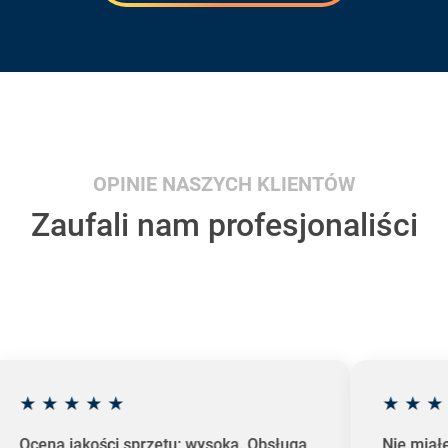
OPINIE NASZYCH KLIENTÓW
Zaufali nam profesjonaliści
★
★
★
★
★
★
★
★
Ocena jakości sprzętu: wysoka. Obsługa
Nie miał