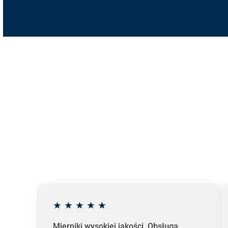
★
★
★
★
★
Mierniki wysokiej jakości. Obsługa