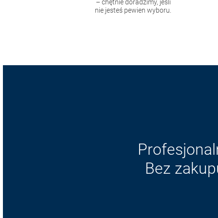
– chętnie doradzimy, jeśli
nie jesteś pewien wyboru.
Profesjonal
Bez zakupu