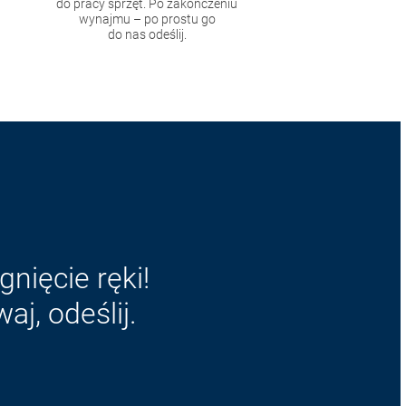
do pracy sprzęt. Po zakończeniu
wynajmu – po prostu go
do nas odeślij.
nięcie ręki!
j, odeślij.