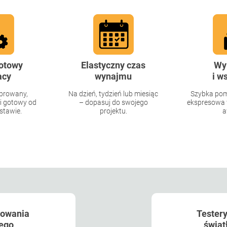
gotowy
Elastyczny czas
Wy
acy
wynajmu
i w
ibrowany,
Na dzień, tydzień lub miesiąc
Szybka pom
i gotowy od
– dopasuj do swojego
ekspresowa 
stawie.
projektu.
a
lowania
Tester
ego
świa