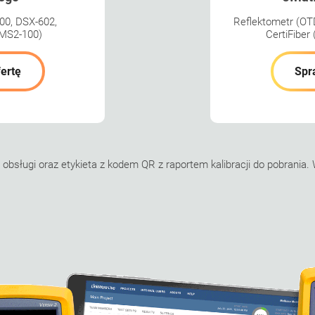
00, DSX-602,
Reflektometr (OT
(MS2-100)
CertiFiber
ertę
Spr
 obsługi oraz etykieta z kodem QR z raportem kalibracji do pobrania