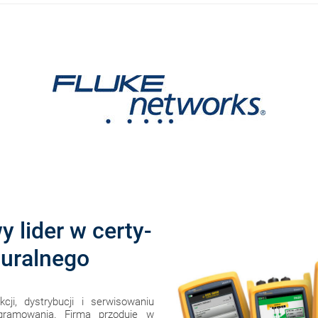
 lider w certy-
turalnego
ji, dystrybucji i serwisowaniu
ogramowania. Firma przoduje w