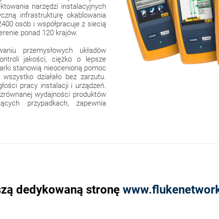
ektowania narzędzi instalacyjnych
tyczną infrastrukturę okablowania
2400 osób i współpracuje z siecią
erenie ponad 120 krajów.
owaniu przemysłowych układów
ntroli jakości, ciężko o lepsze
marki stanowią nieocenioną pomoc
wszystko działało bez zarzutu.
ści pracy instalacji i urządzeń.
iezrównanej wydajności produktów
jących przypadkach, zapewnia
aszą dedykowaną stronę
www.flukenetwor