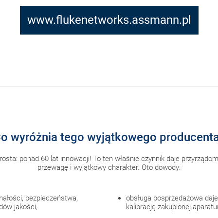
www.flukenetworks.assmann.pl
o wyróżnia tego wyjątkowego producent
rosta: ponad 60 lat innowacji! To ten właśnie czynnik daje przyrządo
przewagę i wyjątkowy charakter. Oto dowody:
małości, bezpieczeństwa,
obsługa posprzedażowa daje
dów jakości,
kalibrację zakupionej aparat