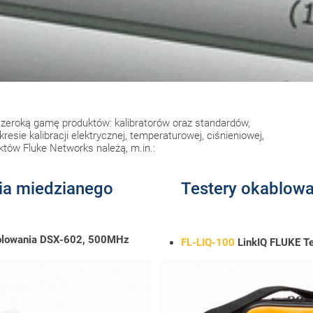
zeroką gamę produktów: kalibratorów oraz standardów,
sie kalibracji elektrycznej, temperaturowej, ciśnieniowej,
tów Fluke Networks należą, m.in.:
nia miedzianego
Testery okablowa
kablowania DSX-602, 500MHz
FL-LIQ-100
LinkIQ FLUKE Tes