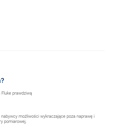
a?
m Fluke prawdziwą
 nabywcy możliwości wykraczające poza naprawę i
ury pomiarowej,