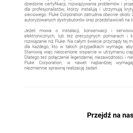
dziedzinie certyfikacji, rozwiązywania problemów i proj
dla profesjonalistów, którzy instalują i utrzymują kry
sieciowego. Fluke Corporation zatrudnia obecnie około 
autoryzowanych dystrybutorów oraz przedstawicieli na t
Jeżeli mowa o instalacji, konserwacji i serwis
elektronicznych, lub też precyzyjnych pomiarach i ko
rozwiązanie niż Fluke. Na całym świecie przyrządy tej 
dla każdego, kto w takich przypadkach wymaga, aby 
Stanowią więc nieocenione wsparcie w utrzymaniu ciągło
Dlatego też połączenie legendarnej niezawodności i n
Fluke Corporation, w nawet najbardziej wymaga
niezmiennie sprawną realizację zadań.
Przejdź na n