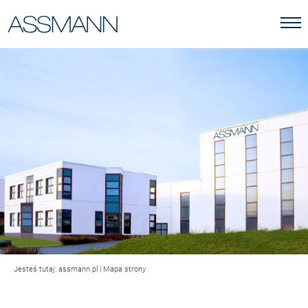
Jesteś tutaj:
assmann.pl
|
Mapa strony