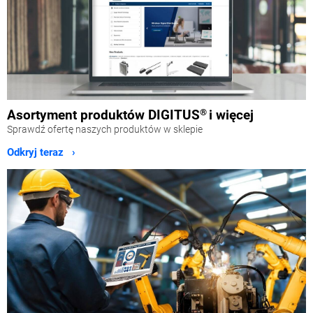
Asortyment produktów DIGITUS
®
i więcej
Sprawdź ofertę naszych produktów w sklepie
Odkryj teraz ›