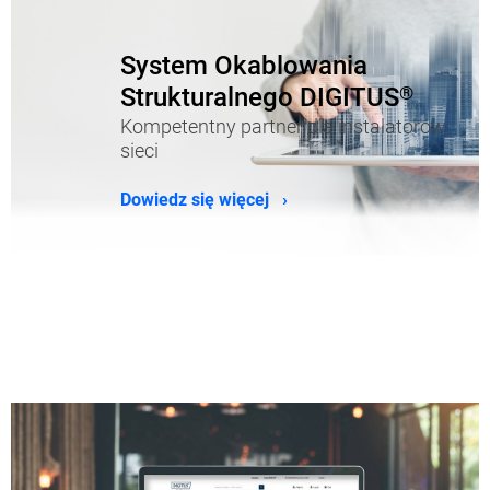
System Okablowania
Strukturalnego DIGITUS
®
Kompetentny partner dla instalatorów
sieci
Dowiedz się więcej ›