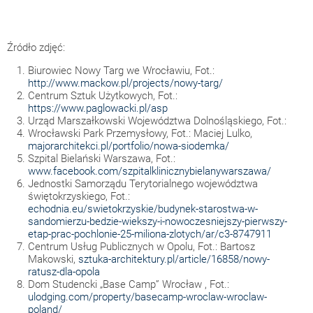
Źródło zdjęć:
Biurowiec Nowy Targ we Wrocławiu, Fot.:
http://www.mackow.pl/projects/nowy-targ/
Centrum Sztuk Użytkowych, Fot.:
https://www.paglowacki.pl/asp
Urząd Marszałkowski Województwa Dolnośląskiego, Fot.:
Wrocławski Park Przemysłowy, Fot.: Maciej Lulko,
majorarchitekci.pl/portfolio/nowa-siodemka/
Szpital Bielański Warszawa, Fot.:
www.facebook.com/szpitalklinicznybielanywarszawa/
Jednostki Samorządu Terytorialnego województwa
świętokrzyskiego, Fot.:
echodnia.eu/swietokrzyskie/budynek-starostwa-w-
sandomierzu-bedzie-wiekszy-i-nowoczesniejszy-pierwszy-
etap-prac-pochlonie-25-miliona-zlotych/ar/c3-8747911
Centrum Usług Publicznych w Opolu, Fot.: Bartosz
Makowski,
sztuka-architektury.pl/article/16858/nowy-
ratusz-dla-opola
Dom Studencki „Base Camp” Wrocław , Fot.:
ulodging.com/property/basecamp-wroclaw-wroclaw-
poland/