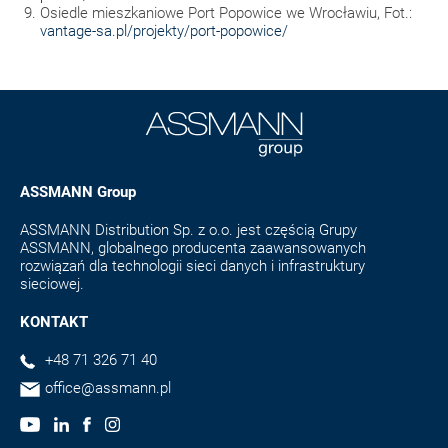
Osiedle mieszkaniowe Port Popowice we Wrocławiu, Fot.:
vantage-sa.pl/projekty/port-popowice/
ASSMANN Group
ASSMANN Distribution Sp. z o.o. jest częścią Grupy
ASSMANN, globalnego producenta zaawansowanych
rozwiązań dla technologii sieci danych i infrastruktury
sieciowej.
KONTAKT
+48 71 326 71 40
office@assmann.pl