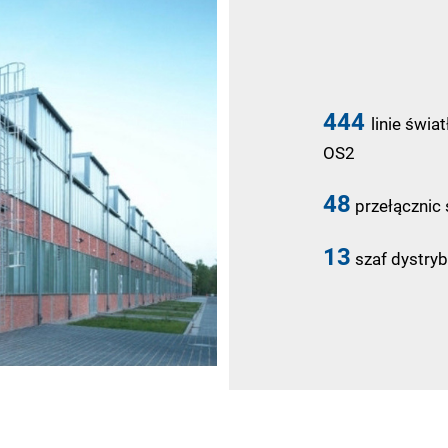
444
linie świ
OS2
48
przełącznic
13
szaf dystry