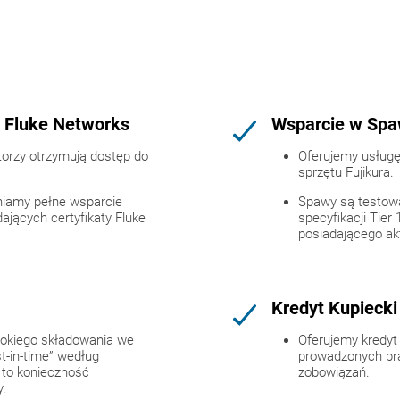
 Fluke Networks
Wsparcie w Spa
torzy otrzymują dostęp do
Oferujemy usługę
sprzętu Fujikura.
niamy pełne wsparcie
Spawy są testow
ających certyfikaty Fluke
specyfikacji Tier
posiadającego akt
Kredyt Kupiecki
okiego składowania we
Oferujemy kredyt 
t-in-time” według
prowadzonych pra
 to konieczność
zobowiązań.
.