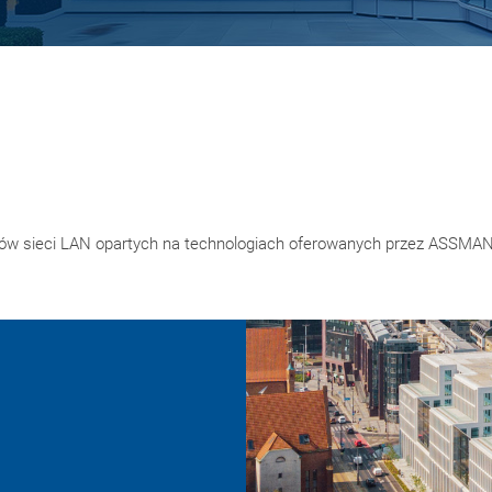
ków sieci LAN opartych na technologiach oferowanych przez ASSMANN