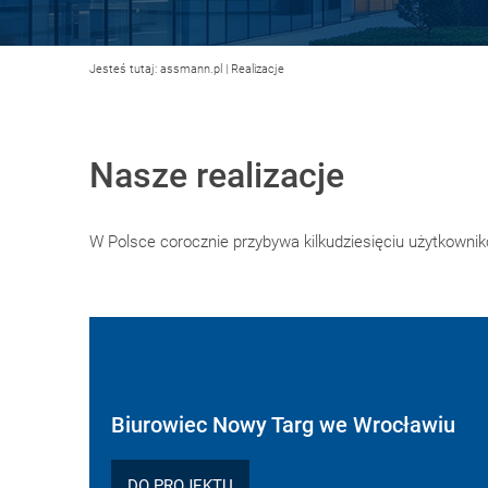
Jesteś tutaj:
assmann.pl
|
Realizacje
Nasze realizacje
W Polsce corocznie przybywa kilkudziesięciu użytkowni
Biurowiec Nowy Targ we Wrocławiu
DO PROJEKTU