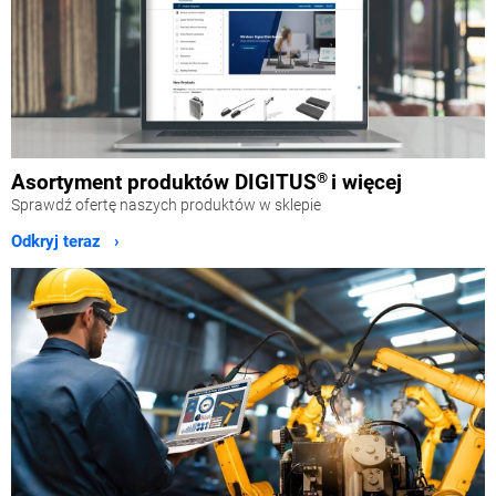
Asortyment produktów DIGITUS
®
i więcej
Sprawdź ofertę naszych produktów w sklepie
Odkryj teraz ›