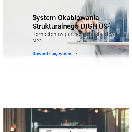
System Okablowania
Strukturalnego DIGITUS
®
Kompetentny partner dla instalatorów
sieci
Dowiedz się więcej ›