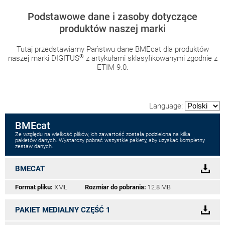
Podstawowe dane i zasoby dotyczące
produktów naszej marki
Tutaj przedstawiamy Państwu dane BMEcat dla produktów
®
naszej marki DIGITUS
z artykułami sklasyfikowanymi zgodnie z
ETIM 9.0.
Language:
BMEcat
Ze względu na wielkość plików, ich zawartość została podzielona na kilka
pakietów danych. Wystarczy pobrać wszystkie pakiety, aby uzyskać kompletny
zestaw danych.
BMECAT
Format pliku:
XML
Rozmiar do pobrania:
12.8 MB
PAKIET MEDIALNY CZĘŚĆ 1