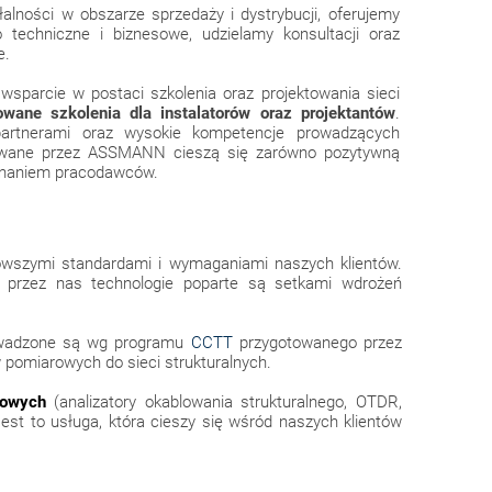
alności w obszarze sprzedaży i dystrybucji, oferujemy
 techniczne i biznesowe, udzielamy konsultacji oraz
e.
sparcie w postaci szkolenia oraz projektowania sieci
kowane szkolenia dla instalatorów oraz projektantów
.
artnerami oraz wysokie kompetencje prowadzących
izowane przez ASSMANN cieszą się zarówno pozytywną
uznaniem pracodawców.
owszymi standardami i wymaganiami naszych klientów.
 przez nas technologie poparte są setkami wdrożeń
prowadzone są wg programu
CCTT
przygotowanego przez
 pomiarowych do sieci strukturalnych.
rowych
(analizatory okablowania strukturalnego, OTDR,
est to usługa, która cieszy się wśród naszych klientów