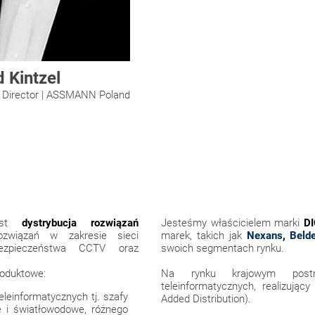
 Kintzel
 Director | ASSMANN Poland
jest
dystrybucja rozwiązań
Jesteśmy właścicielem marki
D
związań w zakresie sieci
marek, takich jak
Nexans
,
Beld
, bezpieczeństwa CCTV oraz
swoich segmentach rynku.
roduktowe:
Na rynku krajowym postrz
teleinformatycznych, realizują
leinformatycznych tj. szafy
Added Distribution).
e i światłowodowe, różnego