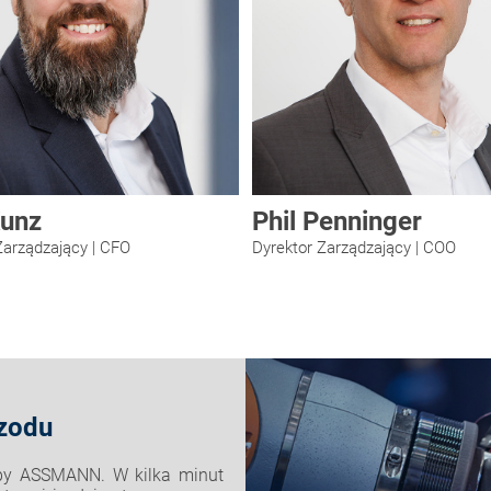
Kunz
Phil Penninger
Zarządzający | CFO
Dyrektor Zarządzający | COO
zodu
py ASSMANN. W kilka minut