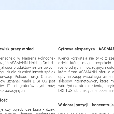
owisk pracy w sieci
Cyfrowa ekspertyza - ASSMAN
nscheid w Nadrenii Północnej-
Klienci korzystają nie tylko z sz
ako część ASSMANN Holding GmbH -
dzięki której mogą zaspokoić
 jakości produktów serwerowych,
różnorodnych innowacyjnych usług
ingu działa dziesięć innych spółek
które firma ASSMANN oferuje w
orwacji, Polsce, Turcji, Chinach,
optymalizację wspólnego biznes
tów uznanej marki DIGITUS jest
sklepów internetowych, które 
w IT, integratorów systemów,
wdrożyć na stronie klienta, spr
 korporacyjnych.
DIGITUS lub praktyczne pobierani
łość
W dobrej pozycji - koncentruj
je czy pojedyncze biura - dzięki