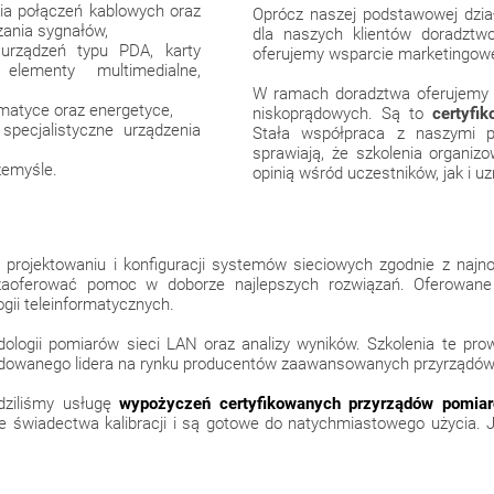
ia połączeń kablowych oraz
Oprócz naszej podstawowej dział
zania sygnałów,
dla naszych klientów doradztwo
urządzeń typu PDA, karty
oferujemy wsparcie marketingow
 elementy multimedialne,
W ramach doradztwa oferujemy w
matyce oraz energetyce,
niskoprądowych. Są to
certyfi
specjalistyczne urządzenia
Stała współpraca z naszymi p
sprawiają, że szkolenia organ
zemyśle.
opinią wśród uczestników, jak i 
projektowaniu i konfiguracji systemów sieciowych zgodnie z najn
zaoferować pomoc w doborze najlepszych rozwiązań. Oferowane
gii teleinformatycznych.
dologii pomiarów sieci LAN oraz analizy wyników. Szkolenia te 
ecydowanego lidera na rynku producentów zaawansowanych przyrządów
adziliśmy usługę
wypożyczeń certyfikowanych przyrządów pomia
 świadectwa kalibracji i są gotowe do natychmiastowego użycia. J