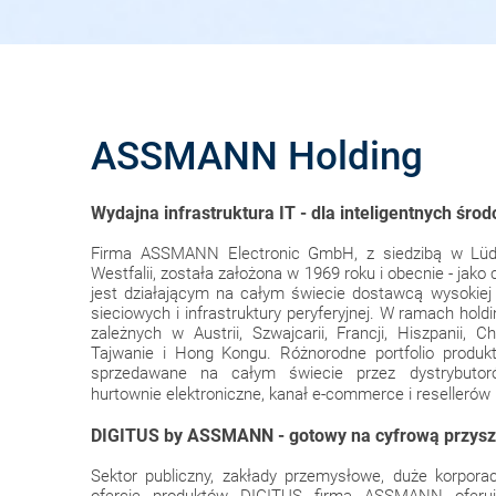
ASSMANN Holding
Wydajna infrastruktura IT - dla inteligentnych środ
Firma ASSMANN Electronic GmbH, z siedzibą w Lüde
Westfalii, została założona w 1969 roku i obecnie - j
jest działającym na całym świecie dostawcą wysokiej
sieciowych i infrastruktury peryferyjnej. W ramach hold
zależnych w Austrii, Szwajcarii, Francji, Hiszpanii, Ch
Tajwanie i Hong Kongu. Różnorodne portfolio produk
sprzedawane na całym świecie przez dystrybutoró
hurtownie elektroniczne, kanał e-commerce i resellerów
DIGITUS by ASSMANN - gotowy na cyfrową przysz
Sektor publiczny, zakłady przemysłowe, duże korporac