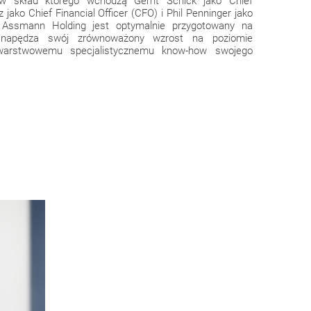
 w skład którego wchodzą Gerrit Schick jako Chief
 jako Chief Financial Officer (CFO) i Phil Penninger jako
, Assmann Holding jest optymalnie przygotowany na
 napędza swój zrównoważony wzrost na poziomie
owarstwowemu specjalistycznemu know-how swojego