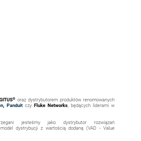
®
IGITUS
oraz dystrybutorem produktów renomowanych
en
,
Panduit
czy
Fluke Networks
, będących liderami w
egani jesteśmy jako dystrybutor rozwiązań
cy model dystrybucji z wartością dodaną (VAD - Value