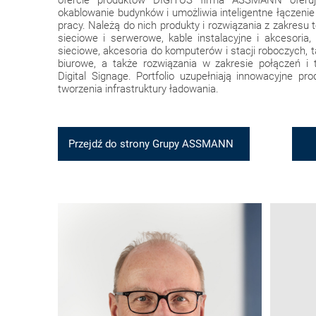
ofercie produktów DIGITUS firma ASSMANN oferuje
okablowanie budynków i umożliwia inteligentne łączen
pracy. Należą do nich produkty i rozwiązania z zakresu t
sieciowe i serwerowe, kable instalacyjne i akcesori
sieciowe, akcesoria do komputerów i stacji roboczych, 
biurowe, a także rozwiązania w zakresie połączeń i t
Digital Signage. Portfolio uzupełniają innowacyjne pr
tworzenia infrastruktury ładowania.
Przejdź do strony Grupy ASSMANN
G