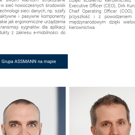
 swoim klientom strukturalne
Dzięki ścisłemu kierownictwu,
ie w sieć nowoczesnych środowisk
Executive Officer (CEO), Dirk Kunz
echnologii sieci danych, np. szafy
Chief Operating Officer (COO)
a, aktywne i pasywne komponenty
przyszłość i z powodzeniem
takie jak ergonomiczne urządzenia
międzynarodowym dzięki wiel
ransmisji sygnałów dla aplikacji
kierownictwa.
odukty z zakresu e-mobilności do
rupa ASSMANN na mapie