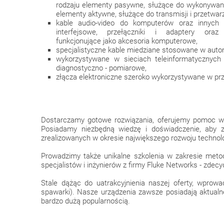
rodzaju elementy pasywne, służące do wykonywan
elementy aktywne, służące do transmisji i przetwar
kable audio-video do komputerów oraz innych 
interfejsowe, przełączniki i adaptery oraz
funkcjonujące jako akcesoria komputerowe,
specjalistyczne kable miedziane stosowane w auto
wykorzystywane w sieciach teleinformatycznych 
diagnostyczno - pomiarowe,
złącza elektroniczne szeroko wykorzystywane w pr
Dostarczamy gotowe rozwiązania, oferujemy pomoc w 
Posiadamy niezbędną wiedzę i doświadczenie, aby 
zrealizowanych w okresie największego rozwoju technolo
Prowadzimy także unikalne szkolenia w zakresie meto
specjalistów i inżynierów z firmy Fluke Networks - zd
Stale dążąc do uatrakcyjnienia naszej oferty, wprow
spawarki). Nasze urządzenia zawsze posiadają aktualne
bardzo dużą popularnością.