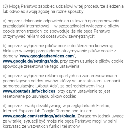
(3) Mogą Państwo zapobiec udziałowi w tej procedurze śledzenia
lub odwołać swoją zgodę na różne sposoby:
a) poprzez dokonanie odpowiednich ustawień oprogramowania
przeglądarki internetowej – w szczególności wyłączenie plików
cookie stron trzecich, co spowoduje, że nie będą Państwo
otrzymywać reklam od dostawców zewnętrznych;
b) poprzez wyłączenie plików cookie do śledzenia konwersji,
blokując w swojej przeglądarce otrzymywanie plików cookie z
domeny “
www.googleadservices.com
”,
www.google.de/settings/ads
, przy czym usunięcie plików cookie
spowoduje zresetowanie tego ustawienia;
c) poprzez wyłączenie reklam opartych na zainteresowaniach
pochodzących od dostawców, którzy są uczestnikami kampanii
samoregulacyjnej „About Ads”, za pośrednictwem linku
www.aboutads.info/choices
, przy czym ustawienie to jest
resetowane po usunięciu plików cookie;
d) poprzez trwałą dezaktywację w przeglądarkach Firefox,
Internet Explorer lub Google Chrome pod linkiem
www.google.com/settings/ads/plugin
. Zwracamy jednak uwagę,
że w takiej sytuacji być może nie będą Państwo mogli w pełni
korzystać ze wszystkich funkcji tej strony.