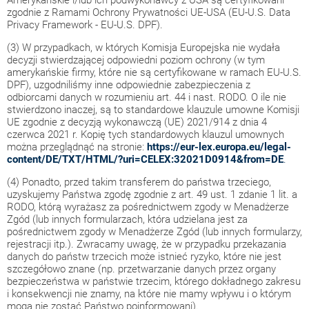
Amerykańskie i/lub ich podwykonawcy z USA są certyfikowani
zgodnie z Ramami Ochrony Prywatności UE-USA (EU-U.S. Data
Privacy Framework - EU-U.S. DPF).
(3) W przypadkach, w których Komisja Europejska nie wydała
decyzji stwierdzającej odpowiedni poziom ochrony (w tym
amerykańskie firmy, które nie są certyfikowane w ramach EU-U.S.
DPF), uzgodniliśmy inne odpowiednie zabezpieczenia z
odbiorcami danych w rozumieniu art. 44 i nast. RODO. O ile nie
stwierdzono inaczej, są to standardowe klauzule umowne Komisji
UE zgodnie z decyzją wykonawczą (UE) 2021/914 z dnia 4
czerwca 2021 r. Kopię tych standardowych klauzul umownych
można przeglądnąć na stronie:
https://eur-lex.europa.eu/legal-
content/DE/TXT/HTML/?uri=CELEX:32021D0914&from=DE
.
(4) Ponadto, przed takim transferem do państwa trzeciego,
uzyskujemy Państwa zgodę zgodnie z art. 49 ust. 1 zdanie 1 lit. a
RODO, którą wyrażasz za pośrednictwem zgody w Menadżerze
Zgód (lub innych formularzach, która udzielana jest za
pośrednictwem zgody w Menadżerze Zgód (lub innych formularzy,
rejestracji itp.). Zwracamy uwagę, że w przypadku przekazania
danych do państw trzecich może istnieć ryzyko, które nie jest
szczegółowo znane (np. przetwarzanie danych przez organy
bezpieczeństwa w państwie trzecim, którego dokładnego zakresu
i konsekwencji nie znamy, na które nie mamy wpływu i o którym
mogą nie zostać Państwo poinformowani).