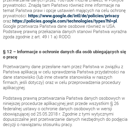
przetwarzania danych przez YouTube można znaleźć w Polityce
prywatności. Znajdą tam Państwo również inne informacje na
temat Państwa praw i opcje ustawień mających na celu ochronę
prywatności:
https://www.google.de/intl/de/policies/privacy
oraz
https://policies.google.com/technologies/types?hl=pl
.
Google przetwarza Państwa dane osobowe również w USA.
Podstawę prawną przekazania danych stanowi Państwa wyraźna
zgoda zgodnie z art. 49 I 1 a) RODO.
§ 12 – Informacje o ochronie danych dla osób ubiegających się
o pracę
Przetwarzamy dane przesłane nam przez Państwa w związku z
Państwa aplikacją w celu sprawdzenia Państwa przydatności na
dane stanowisko (lub inne otwarte stanowiska w naszych
firmach, jeśli dotyczy) oraz w celu przeprowadzenia procedury
aplikacyjnej.
Podstawą prawną przetwarzania Państwa danych osobowych w
niniejszej procedurze aplikacyjnej jest przede wszystkim § 26
federalnej ustawy o ochronie danych osobowych w wersji
obowiązującej od 25.05.2018 r. Zgodnie z tymi wytycznymi
dopuszczalne jest przetwarzanie danych niezbędnych do podjęcia
decyzji o nawiązaniu stosunku pracy.