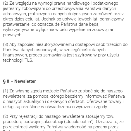
(2) Ze względu na wymogi prawa handlowego i podatkowego
jesteśmy zobowiązani do przechowywania Państwa danych
adresowych, płatniczych i danych dotyczących zamówień przez
okres dziesięciu lat. Jednak po upływie [dwóch lat] ograniczymy
przetwarzanie, co oznacza, że Państwa dane będą
wykorzystywane wyłącznie w celu wypełnienia zobowiązań
prawnych.
(3) Aby zapobiec nieautoryzowanemu dostępowi osób trzecich do
Państwa danych osobowych, w szczególności danych
finansowych, proces zamawiania jest szyfrowany przy użyciu
technologii TLS.
§ 8 – Newsletter
(1) Za własną zgodą możecie Państwo zapisać się do naszego
newslettera, za pomocą którego będziemy informować Państwa
o naszych aktualnych i ciekawych ofertach. Oferowane towary i
usługi są określone w oświadczeniu o wyrażeniu zgody.
(2) Przy rejestracji do naszego newslettera stosujemy tzw.
procedurę podwójnej akceptacji („double opt-in”). Oznacza to, że
po rejestracji wyślemy Państwu wiadomość na podany przez