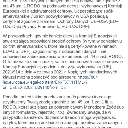
do USA. Przekazywanie danych do USA odbywa się zgodnie z
art. 45 ust. 1 RODO na podstawie decyzji wykonawczej Komisji
Europejskiej o adekwatności ochrony. Uczestniczące spółki
amerykańskie i/lub ich podwykonawcy w USA posiadają
certyfikat zgodnie z Ramami Ochrony Danych UE–USA (EU–
U.S. Data Privacy Framework, EU–U.S. DPF).
W przypadkach, gdy nie istnieje decyzja Komisji Europejskiej
stwierdzająca odpowiedni stopień ochrony (w tym w odniesieniu
do firm amerykańskich, które nie są certyfikowane w ramach
EU–U.S. DPF), uzgodniliśmy z odbiorcami danych inne
odpowiednie zabezpieczenia w rozumieniu art. 44 i nast. RODO.
O ile nie wskazano inaczej, są to standardowe klauzule umowne
Komisji Europejskiej zgodnie z decyzją wykonawczą (UE)
2021/914 z dnia 4 czerwca 2021 r. Kopię tych standardowych
https://eur-
klauzul można zobaczyć pod adresem:
lex.europa.eu/legal-content/EN/TXT/HTML/?
uri=CELEX:32021D0914&from=DE
Ponadto, przed takim przekazaniem do państwa trzeciego
uzyskujemy Twoją zgodę zgodnie z art. 49 ust. 1 zd. 1 lit. a
RODO, której udzielasz za pośrednictwem Menedżera Zgód (lub
innych formularzy, rejestracji itp.). Zwracamy uwagę, że w
przypadku transferów do państw trzecich mogą występować
ryzyka, które nie są dokładnie znane (np. przetwarzanie danych
przez organy bezpieczeństwa w państwie trzecim, którego