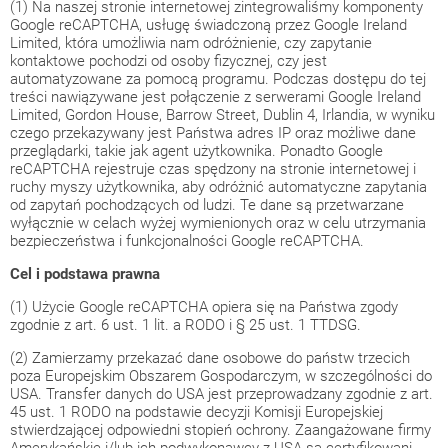
(1) Na naszej stronie internetowej zintegrowaliśmy komponenty
Google reCAPTCHA, usługę świadczoną przez Google Ireland
Limited, która umożliwia nam odróżnienie, czy zapytanie
kontaktowe pochodzi od osoby fizycznej, czy jest
automatyzowane za pomocą programu. Podczas dostępu do tej
treści nawiązywane jest połączenie z serwerami Google Ireland
Limited, Gordon House, Barrow Street, Dublin 4, Irlandia, w wyniku
czego przekazywany jest Państwa adres IP oraz możliwe dane
przeglądarki, takie jak agent użytkownika. Ponadto Google
reCAPTCHA rejestruje czas spędzony na stronie internetowej i
ruchy myszy użytkownika, aby odróżnić automatyczne zapytania
od zapytań pochodzących od ludzi. Te dane są przetwarzane
wyłącznie w celach wyżej wymienionych oraz w celu utrzymania
bezpieczeństwa i funkcjonalności Google reCAPTCHA.
Cel i podstawa prawna
(1) Użycie Google reCAPTCHA opiera się na Państwa zgody
zgodnie z art. 6 ust. 1 lit. a RODO i § 25 ust. 1 TTDSG.
(2) Zamierzamy przekazać dane osobowe do państw trzecich
poza Europejskim Obszarem Gospodarczym, w szczególności do
USA. Transfer danych do USA jest przeprowadzany zgodnie z art.
45 ust. 1 RODO na podstawie decyzji Komisji Europejskiej
stwierdzającej odpowiedni stopień ochrony. Zaangażowane firmy