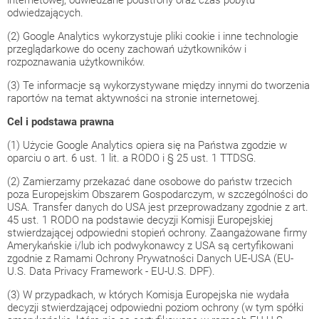
internetowej, odwiedzane podstrony oraz czas pobytu
odwiedzających.
(2) Google Analytics wykorzystuje pliki cookie i inne technologie
przeglądarkowe do oceny zachowań użytkowników i
rozpoznawania użytkowników.
(3) Te informacje są wykorzystywane między innymi do tworzenia
raportów na temat aktywności na stronie internetowej.
Cel i podstawa prawna
(1) Użycie Google Analytics opiera się na Państwa zgodzie w
oparciu o art. 6 ust. 1 lit. a RODO i § 25 ust. 1 TTDSG.
(2) Zamierzamy przekazać dane osobowe do państw trzecich
poza Europejskim Obszarem Gospodarczym, w szczególności do
USA. Transfer danych do USA jest przeprowadzany zgodnie z art.
45 ust. 1 RODO na podstawie decyzji Komisji Europejskiej
stwierdzającej odpowiedni stopień ochrony. Zaangażowane firmy
Amerykańskie i/lub ich podwykonawcy z USA są certyfikowani
zgodnie z Ramami Ochrony Prywatności Danych UE-USA (EU-
U.S. Data Privacy Framework - EU-U.S. DPF).
(3) W przypadkach, w których Komisja Europejska nie wydała
decyzji stwierdzającej odpowiedni poziom ochrony (w tym spółki