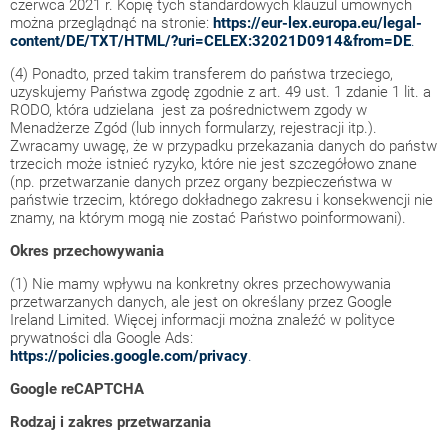
czerwca 2021 r. Kopię tych standardowych klauzul umownych
można przeglądnąć na stronie:
https://eur-lex.europa.eu/legal-
content/DE/TXT/HTML/?uri=CELEX:32021D0914&from=DE
.
(4) Ponadto, przed takim transferem do państwa trzeciego,
uzyskujemy Państwa zgodę zgodnie z art. 49 ust. 1 zdanie 1 lit. a
RODO, która udzielana jest za pośrednictwem zgody w
Menadżerze Zgód (lub innych formularzy, rejestracji itp.).
Zwracamy uwagę, że w przypadku przekazania danych do państw
trzecich może istnieć ryzyko, które nie jest szczegółowo znane
(np. przetwarzanie danych przez organy bezpieczeństwa w
państwie trzecim, którego dokładnego zakresu i konsekwencji nie
znamy, na którym mogą nie zostać Państwo poinformowani).
Okres przechowywania
(1) Nie mamy wpływu na konkretny okres przechowywania
przetwarzanych danych, ale jest on określany przez Google
Ireland Limited. Więcej informacji można znaleźć w polityce
prywatności dla Google Ads:
https://policies.google.com/privacy
.
Google reCAPTCHA
Rodzaj i zakres przetwarzania