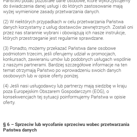
Państwo podać pozostałe dane osobowe, które wykorzystujemy
do świadczenia danej usługi i do których zastosowanie mają
wyżej wymienione zasady przetwarzania danych.
(2) W niektórych przypadkach w celu przetwarzania Państwa
danych korzystamy z usług dostawców zewnętrznych. Zostali oni
przez nas starannie wybrani i obowiązują ich nasze instrukcje,
których przestrzeganie jest regularnie sprawdzane.
(3) Ponadto, możemy przekazać Państwa dane osobowe
podmiotom trzecim, jeśli oferujemy udział w promocjach,
konkursach, zawieraniu umów lub podobnych usługach wspólnie
z naszymi partnerami. Bardziej szczegółowe informacje na ten
temat otrzymają Państwo po wprowadzeniu swoich danych
osobowych lub w opisie oferty poniżej.
(4) Jeśli nasi usługodawcy lub partnerzy mają siedzibę w kraju
poza Europejskim Obszarem Gospodarczym (EOG), o
konsekwencjach tej sytuacji poinformujemy Państwa w opisie
oferty.
§ 6 – Sprzeciw lub wycofanie sprzeciwu wobec przetwarzania
Państwa danych