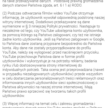
na takie przekazywanie danych. Podstawę prawną gromadzenia
danych stanowi Państwa zgoda, art. 6 I 1 a) RODO.
(2) Podczas odtwarzania filmów wideo YouTube otrzymuje
informację, że użytkownik wywołał odpowiednią podstronę naszej
witryny internetowej. Dodatkowo przekazywane są dane
wymienione w § 3 niniejszej Polityki prywatności. Następuje to
niezależnie od tego, czy YouTube udostępnia konto użytkownika,
za pomocą którego są Państwo zalogowani, czy też nie istnieje
żadne konto użytkownika. Jeśli są Państwo zalogowani w Google,
to Państwa dane zostaną przypisane bezpośrednio do Państwa
konta. Aby dane nie zostały przyporządkowane do profilu
YouTube, należy się wylogować przed naciśnięciem przycisku.
YouTube przechowuje Państwa dane w formie profili
użytkowników i wykorzystuje je na potrzeby reklamy, badania
rynku i/lub dostosowywania strony internetowej do
indywidualnych potrzeb. Taka ocena jest przeprowadzana (nawet
w przypadku niezalogowanych użytkowników) przede wszystkim
w celu dostarczania personalizowanych treści reklamowych oraz
informowania innych użytkowników sieci społecznościowej o
Państwa aktywności na naszej stronie internetowej. Mają
Państwo prawo sprzeciwić się tworzeniu takich profili
użytkowników.
(3) Więcej informacji na temat celu i zakresu gromadzenia i