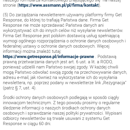
naszego formularza kontaktowego znajdującego się na naszej
stronie (
https://www.assmann.pl/pl/firma/kontakt
).
(5) Do zarządzania newsletterem używamy platformy firmy Get
Response, do której to trafiają Państwa dane. Firma Get
Response nie może sprzedawać Państwa danych ani
wykorzystywać ich do innych celów niż wysyłanie newsletterów.
Firma Get Response jest polskim dostawcą usług spełniającą
wymogi ogólnego rozporządzenia o ochronie danych osobowych i
federalnej ustawy o ochronie danych osobowych. Więcej
informacji można znaleźć tutaj:
https://www.getresponse.pl/informacje-prawne
. Podstawą
prawną przetwarzania danych jest art. 6 ust. a lit. a RODO,
ponieważ udzielili nam Państwo swojej zgody. W każdej chwili
mogą Państwo odwołać swoją zgodę na przechowywanie danych,
adresu e-mail, jak również na wykorzystanie ich do wysyłania
newslettera, np. poprzez podany w newsletterze link „Rezygnacja”
(patrz § 7, ust. 4).
Środki ochrony danych osobowych podlegają w sposób ciągły
innowacjom technicznym. Z tego powodu prosimy o regularne
śledzenie informacji o naszych środkach ochrony danych
osobowych i sprawdzanie naszej polityki prywatności. Wypisani
odbiorcy newsletterów są trwale usuwani z systemu Get
Response w ciągu 60 dni.