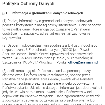
Polityka Ochrony Danych
§ 1 – Informacja o gromadzeniu danych osobowych
(1) Poniżej informujemy o gromadzeniu danych osobowych
podczas korzystania z naszej strony internetowej. Dane osobowe
to wszystkie dane, które mogą być związane z Państwem
osobiście, np. nazwisko, adres, adresy e-mail, zachowanie
użytkownika.
(2) Osobami odpowiedzialnymi zgodnie z art. 4 ust. 7 ogólnego
rozporządzenia UE o ochronie danych (RODO) jest Paweł
Andruszkiewicz, Harald Kintzel: upoważnieni przedstawiciele
zarządu ASSMANN Distribution Sp. z o.o., biura Wrocław, ul.
Szczecińska 19, 54-517 Wrocław – Polska,
office@assmann.pl
(3) Jeśli kontaktują się Państwo z nami za pomocą poczty
elektronicznej lub formularza kontaktowego, podane przez
Państwa dane (Państwa adres e-mail, ewentualnie Państwa
nazwisko) zostaną przez nas zapisane w celu odpowiedzi na
Państwa pytania. Udzielenie dalszych informacji jest dobrowolne i
jedynie ułatwia nam skontaktowanie się z Państwem w celu
odpowiedzi na Państwa zapytanie. Dane zgromadzone w związku
z powyższym usuwamy po zakończeniu przechowywania lub
ograniczamy ich przetwarzanie, jeśli istnieją prawne zobowiązania