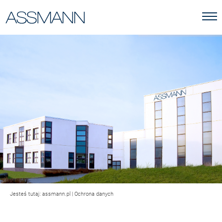
Jesteś tutaj:
assmann.pl
|
Ochrona danych