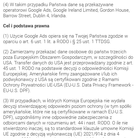
(4) W takim przypadku Państwa dane są przekazywane
operatorowi Google Ads, Google Ireland Limited, Gordon House,
Barrow Street, Dublin 4, Irlandia.
Cel i podstawa prawna
(1) Użycie Google Ads opiera się na Twojej Państwa zgodzie w
oparciu o art. 6 ust. 1 lit. a RODO i § 25 ust. 1 TTDSG.
(2) Zamierzamy przekazać dane osobowe do państw trzecich
poza Europejskim Obszarem Gospodarczym, w szczególności do
USA. Transfer danych do USA jest przeprowadzany zgodnie z art.
45 ust. 1 RODO na podstawie decyzji o odpowiedniości Komisji
Europejskiej. Amerykańskie firmy zaangażowane i/lub ich
podwykonawcy z USA są certyfikowani zgodnie z Ramami
Ochrony Prywatności UE-USA (EU-U.S. Data Privacy Framework -
EU-U.S. DPF).
(3) W przypadkach, w których Komisja Europejska nie wydała
decyzji stwierdzającej odpowiedni poziom ochrony (w tym spółki
amerykańskie, które nie są certyfikowane w ramach EU-U.S.
DPF), uzgodniliśmy inne odpowiednie zabezpieczenia z
odbiorcami danych w rozumieniu art. 44 i nast. RODO. O ile nie
stwierdzono inaczej, są to standardowe klauzule umowne Komisji
UE zgodnie z decyzją wykonawczą (UE) 2021/914 z dnia 4