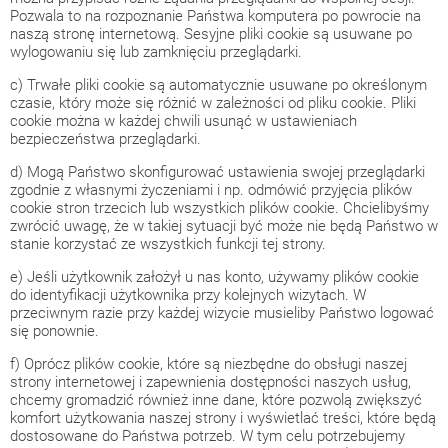
Pozwala to na rozpoznanie Państwa komputera po powrocie na
naszą stronę internetową. Sesyjne pliki cookie są usuwane po
wylogowaniu się lub zamknięciu przeglądarki.
c) Trwałe pliki cookie są automatycznie usuwane po określonym
czasie, który może się różnić w zależności od pliku cookie. Pliki
cookie można w każdej chwili usunąć w ustawieniach
bezpieczeństwa przeglądarki.
d) Mogą Państwo skonfigurować ustawienia swojej przeglądarki
zgodnie z własnymi życzeniami i np. odmówić przyjęcia plików
cookie stron trzecich lub wszystkich plików cookie. Chcielibyśmy
zwrócić uwagę, że w takiej sytuacji być może nie będą Państwo w
stanie korzystać ze wszystkich funkcji tej strony.
e) Jeśli użytkownik założył u nas konto, używamy plików cookie
do identyfikacji użytkownika przy kolejnych wizytach. W
przeciwnym razie przy każdej wizycie musieliby Państwo logować
się ponownie.
f) Oprócz plików cookie, które są niezbędne do obsługi naszej
strony internetowej i zapewnienia dostępności naszych usług,
chcemy gromadzić również inne dane, które pozwolą zwiększyć
komfort użytkowania naszej strony i wyświetlać treści, które będą
dostosowane do Państwa potrzeb. W tym celu potrzebujemy