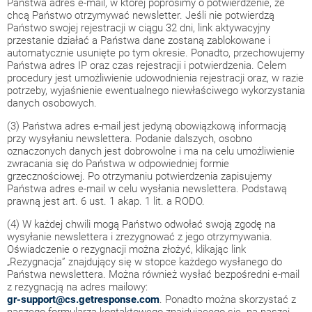
Państwa adres e-mail, w której poprosimy o potwierdzenie, że
chcą Państwo otrzymywać newsletter. Jeśli nie potwierdzą
Państwo swojej rejestracji w ciągu 32 dni, link aktywacyjny
przestanie działać a Państwa dane zostaną zablokowane i
automatycznie usunięte po tym okresie. Ponadto, przechowujemy
Państwa adres IP oraz czas rejestracji i potwierdzenia. Celem
procedury jest umożliwienie udowodnienia rejestracji oraz, w razie
potrzeby, wyjaśnienie ewentualnego niewłaściwego wykorzystania
danych osobowych.
(3) Państwa adres e-mail jest jedyną obowiązkową informacją
przy wysyłaniu newslettera. Podanie dalszych, osobno
oznaczonych danych jest dobrowolne i ma na celu umożliwienie
zwracania się do Państwa w odpowiedniej formie
grzecznościowej. Po otrzymaniu potwierdzenia zapisujemy
Państwa adres e-mail w celu wysłania newslettera. Podstawą
prawną jest art. 6 ust. 1 akap. 1 lit. a RODO.
(4) W każdej chwili mogą Państwo odwołać swoją zgodę na
wysyłanie newslettera i zrezygnować z jego otrzymywania.
Oświadczenie o rezygnacji można złożyć, klikając link
„Rezygnacja” znajdujący się w stopce każdego wysłanego do
Państwa newslettera. Można również wysłać bezpośredni e-mail
z rezygnacją na adres mailowy:
gr-support@cs.getresponse.com
. Ponadto można skorzystać z