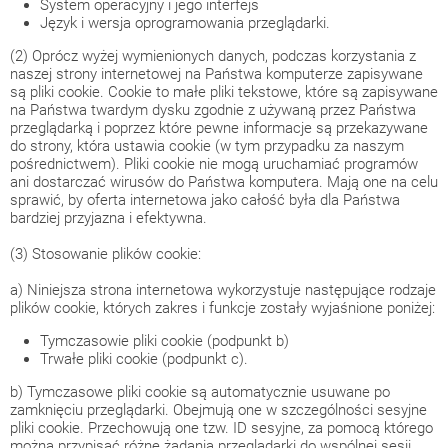
System operacyjny i jego interfejs
Język i wersja oprogramowania przeglądarki.
(2) Oprócz wyżej wymienionych danych, podczas korzystania z
naszej strony internetowej na Państwa komputerze zapisywane
są pliki cookie. Cookie to małe pliki tekstowe, które są zapisywane
na Państwa twardym dysku zgodnie z używaną przez Państwa
przeglądarką i poprzez które pewne informacje są przekazywane
do strony, która ustawia cookie (w tym przypadku za naszym
pośrednictwem). Pliki cookie nie mogą uruchamiać programów
ani dostarczać wirusów do Państwa komputera. Mają one na celu
sprawić, by oferta internetowa jako całość była dla Państwa
bardziej przyjazna i efektywna.
(3) Stosowanie plików cookie:
a) Niniejsza strona internetowa wykorzystuje następujące rodzaje
plików cookie, których zakres i funkcje zostały wyjaśnione poniżej:
Tymczasowie pliki cookie (podpunkt b)
Trwałe pliki cookie (podpunkt c).
b) Tymczasowe pliki cookie są automatycznie usuwane po
zamknięciu przeglądarki. Obejmują one w szczególności sesyjne
pliki cookie. Przechowują one tzw. ID sesyjne, za pomocą którego
można przypisać różne żądania przeglądarki do wspólnej sesji.