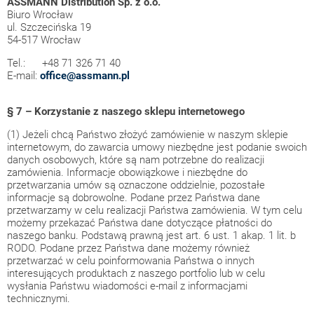
ASSMANN Distribution Sp. z o.o.
Biuro Wrocław
ul. Szczecińska 19
54-517 Wrocław
Tel.: +48 71 326 71 40
E-mail:
office@assmann.pl
§ 7 – Korzystanie z naszego sklepu internetowego
(1) Jeżeli chcą Państwo złożyć zamówienie w naszym sklepie
internetowym, do zawarcia umowy niezbędne jest podanie swoich
danych osobowych, które są nam potrzebne do realizacji
zamówienia. Informacje obowiązkowe i niezbędne do
przetwarzania umów są oznaczone oddzielnie, pozostałe
informacje są dobrowolne. Podane przez Państwa dane
przetwarzamy w celu realizacji Państwa zamówienia. W tym celu
możemy przekazać Państwa dane dotyczące płatności do
naszego banku. Podstawą prawną jest art. 6 ust. 1 akap. 1 lit. b
RODO. Podane przez Państwa dane możemy również
przetwarzać w celu poinformowania Państwa o innych
interesujących produktach z naszego portfolio lub w celu
wysłania Państwu wiadomości e-mail z informacjami
technicznymi.