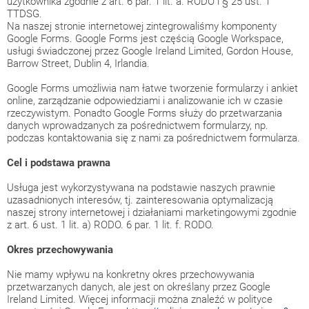
użytkownika zgodnie z art. 6 par. 1 lit. a. RODO i § 25 ust. 1
TTDSG.
Na naszej stronie internetowej zintegrowaliśmy komponenty
Google Forms. Google Forms jest częścią Google Workspace,
usługi świadczonej przez Google Ireland Limited, Gordon House,
Barrow Street, Dublin 4, Irlandia.
Google Forms umożliwia nam łatwe tworzenie formularzy i ankiet
online, zarządzanie odpowiedziami i analizowanie ich w czasie
rzeczywistym. Ponadto Google Forms służy do przetwarzania
danych wprowadzanych za pośrednictwem formularzy, np.
podczas kontaktowania się z nami za pośrednictwem formularza.
Cel i podstawa prawna
Usługa jest wykorzystywana na podstawie naszych prawnie
uzasadnionych interesów, tj. zainteresowania optymalizacją
naszej strony internetowej i działaniami marketingowymi zgodnie
z art. 6 ust. 1 lit. a) RODO. 6 par. 1 lit. f. RODO.
Okres przechowywania
Nie mamy wpływu na konkretny okres przechowywania
przetwarzanych danych, ale jest on określany przez Google
Ireland Limited. Więcej informacji można znaleźć w polityce