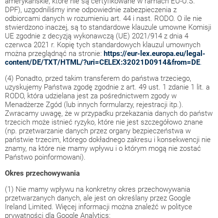
amerykańskie, które nie są certyfikowane w ramach EU-U.S.
DPF), uzgodniliśmy inne odpowiednie zabezpieczenia z
odbiorcami danych w rozumieniu art. 44 i nast. RODO. O ile nie
stwierdzono inaczej, są to standardowe klauzule umowne Komisji
UE zgodnie z decyzją wykonawczą (UE) 2021/914 z dnia 4
czerwca 2021 r. Kopię tych standardowych klauzul umownych
można przeglądnąć na stronie:
https://eur-lex.europa.eu/legal-
content/DE/TXT/HTML/?uri=CELEX:32021D0914&from=DE
.
(4) Ponadto, przed takim transferem do państwa trzeciego,
uzyskujemy Państwa zgodę zgodnie z art. 49 ust. 1 zdanie 1 lit. a
RODO, która udzielana jest za pośrednictwem zgody w
Menadżerze Zgód (lub innych formularzy, rejestracji itp.).
Zwracamy uwagę, że w przypadku przekazania danych do państw
trzecich może istnieć ryzyko, które nie jest szczegółowo znane
(np. przetwarzanie danych przez organy bezpieczeństwa w
państwie trzecim, którego dokładnego zakresu i konsekwencji nie
znamy, na które nie mamy wpływu i o którym mogą nie zostać
Państwo poinformowani).
Okres przechowywania
(1) Nie mamy wpływu na konkretny okres przechowywania
przetwarzanych danych, ale jest on określany przez Google
Ireland Limited. Więcej informacji można znaleźć w polityce
prywatności dla Google Analytics: