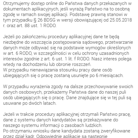
Otrzymujemy dostęp online do Państwa danych przekazanych w
dokumentach aplikacyjnych, jeśli wyrażą Państwo na to osobną
zgodę w ramach swojej aplikacji. Podstawę prawną stanowi w
tym przypadku § 26 BDSG w wersji obowiązującej od 25.05.2018
r. oraz art. 88 ust. 1 RODO.
Jeżeli po zakończeniu procedury aplikacyjnej dane te będą
niezbędne do wszczęcia postępowania sądowego, przetwarzanie
danych może odbywać się na podstawie wymogów określonych
w art. 6 RODO, w szczególności w celu ochrony uzasadnionych
interesów zgodnie z art. 6 ust. 1 lit. f RODO. Nasz interes polega
wtedy na dochodzeniu lub obronie roszczeń.
W przypadku nienawiązania stosunku pracy dane osób
ubiegających się o pracę zostaną usunięte po 6 miesiącach.
W przypadku wyrażenia zgody na dalsze przechowywanie swoich
danych osobowych, przekażemy Państwa dane do naszej puli
osób ubiegających się o pracę. Dane znajdujące się w tej puli są
usuwane po dwóch latach.
Jeżeli w trakcie procedury aplikacyjnej otrzymali Państwo pracę,
dane z systemu danych kandydatów są przekazywane do
naszego systemu informacji o zasobach ludzkich.
Po otrzymaniu wniosku dane kandydata zostaną zweryfikowane
przez dział kadr. Odpowiednie aplikacje są następnie