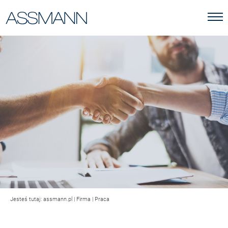
Jesteś tutaj:
assmann.pl
|
Firma
|
Praca