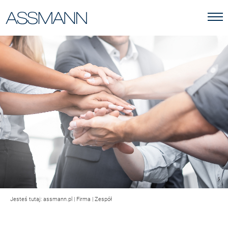
Jesteś tutaj:
assmann.pl
|
Firma
|
Zespół