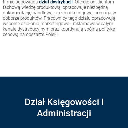
firmie odpowiada
dział dystrybucji
. Oferuje on klientom
fachową wiedzę produktową, opracowuje niezbędną
dokumentację handlową oraz marketingową, pomaga w
doborze produktów. Pracownicy tego działu opracowują
wspólne działania marketingowo - reklamowe w całym
kanale dystrybucyjnym oraz koordynują spójną politykę
cenową na obszarze Polski.
Dział Księgowości i
Administracji