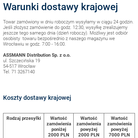
Warunki dostawy krajowej
Towar zamówiony w dniu roboczym wysyłamy w ciągu 24 godzin.
Jeśli złożysz zamówienie do godz. 12:30, wysyłkę zrealizujemy
jeszcze tego samego dnia (dzień roboczy). Możliwy jest odbiór
osobisty towaru bezpośrednio z naszego magazynu we
Wrocławiu w godz. 7:00 - 16:00
.
ASSMANN Distribution Sp. z o.o.
ul. Szczecińska 19
54-517 Wrocław
Tel. 71 3267140
Koszty dostawy krajowej
Rodzaj przesyłki
Wartość
Wartość
Wartość
zamówienia
zamówienia
zamówienia
poniżej
powyżej
powyżej
2000 PLN
2000 PLN
7000 PLN