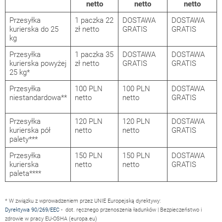
netto
netto
netto
Przesyłka
1 paczka 22
DOSTAWA
DOSTAWA
kurierska do 25
zł netto
GRATIS
GRATIS
kg
Przesyłka
1 paczka 35
DOSTAWA
DOSTAWA
kurierska powyżej
zł netto
GRATIS
GRATIS
25 kg*
Przesyłka
100 PLN
100 PLN
DOSTAWA
niestandardowa**
netto
netto
GRATIS
Przesyłka
120 PLN
120 PLN
DOSTAWA
kurierska pół
netto
netto
GRATIS
palety***
Przesyłka
150 PLN
150 PLN
DOSTAWA
kurierska
netto
netto
GRATIS
paleta****
* W związku z wprowadzeniem przez UNIE Europejską dyrektywy:
Dyrektywa 90/269/EEC
- dot. ręcznego przenoszenia ładunków | Bezpieczeństwo i
zdrowie w pracy EU-OSHA (europa.eu)