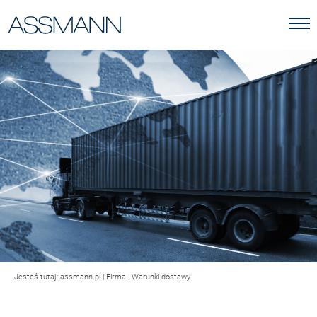
Jesteś tutaj:
assmann.pl
|
Firma
|
Warunki dostawy