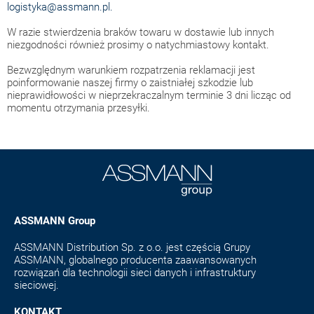
logistyka@assmann.pl.
W razie stwierdzenia braków towaru w dostawie lub innych
niezgodności również prosimy o natychmiastowy kontakt.
Bezwzględnym warunkiem rozpatrzenia reklamacji jest
poinformowanie naszej firmy o zaistniałej szkodzie lub
nieprawidłowości w nieprzekraczalnym terminie 3 dni licząc od
momentu otrzymania przesyłki.
ASSMANN Group
ASSMANN Distribution Sp. z o.o. jest częścią Grupy
ASSMANN, globalnego producenta zaawansowanych
rozwiązań dla technologii sieci danych i infrastruktury
sieciowej.
KONTAKT