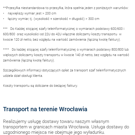
**Przesyłka niestandardowa to przesyłka, która spełnia jeden z poniższych warunków:
• największy wymiar jest > 200 cm
• łączny wymiar, tj. (wysokość + szerokość + długość) > 300 cm
*** Do Każdej stojącej szafy teleinformatycznej o wymiarach podstawy 600/600 i
600/800 oraz wysokości od 22U do 42U włącznie doliczamy koszty transportu w
kwocie 120 zł netto, bez względu na wartość zamówienia (łączną kwotę faktury).
**** Do każdej stojącej szafy teleinformatycznej o wymiarach podstawy 800/800 lub
większych doliczamy koszty transportu w kwocie 140 zł netto, bez względu na wartość
zamówienia (łączną kwotę faktury).
Szczegółowych informacji dotyczących opłat za transport szaf teleinformatycznych
udziela dział obsługi klienta.
Koszty transportu są doliczane do bieżącej faktury.
Transport na terenie Wrocławia
Realizujemy usługę dostawy towaru naszym własnym
transportem w granicach miasta Wrocławia. Usługa dostawy do
uzgodnionego miejsca nie obejmuje jego wyładunku.