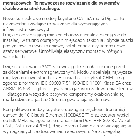
montażowych. To nowoczesne rozwiązanie dla systemów
okablowania strukturalnego.
Nowe kompaktowe moduły keystone CAT 6A marki Digitus to
niezawodne i wydajne rozwiązanie dla wymagających
infrastruktur sieciowych.
Dzięki oszczędzającej miejsce obudowie idealnie nadają się do
instalacji w trudno dostępnych miejscach, takich jak płytkie puszki
podtynkowe, skrzynki sieciowe, patch panele czy kompaktowe
szafy serwerowe. Umożliwiają elastyczny montaż w różnych
warunkach.
Dzięki ekranowaniu 360° zapewniają doskonałą ochronę przed
zakłóceniami elektromagnetycznymi. Moduły spełniają najwyższe
międzynarodowe standardy – posiadają certyfikat GHMT i są
zgodne z normami IEC 60603-7-51, ISO/IEC 11801 Klasa EA oraz
ANSI/TIA-568. Digitus to gwarancja jakości i zadowolenia klientów
– dlatego na wszystkie pasywne komponenty okablowania tej
marki udzielana jest aż 25-letnia gwarancja systemowa.
Kompaktowe moduły keystone obsługują prędkości transmisji
danych do 10 Gigabit Ethernet (10GBASE-T) oraz częstotliwości
do 500 MHz. Są zgodne ze standardami PoE IEEE 802.3 af/at/bt
(PoE, PoE+ oraz 4PPoE), dzięki czemu świetnie sprawdzają się w
wymagających zastosowaniach sieciowych. Na szczególną