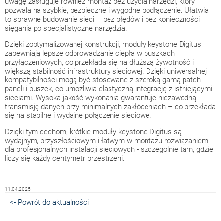
uwagę zasługuje również montaż bez użycia narzędzi, który
pozwala na szybkie, bezpieczne i wygodne podłączenie. Ułatwia
to sprawne budowanie sieci – bez błędów i bez konieczności
sięgania po specjalistyczne narzędzia.
Dzięki zoptymalizowanej konstrukcji, moduły keystone Digitus
zapewniają lepsze odprowadzanie ciepła w puszkach
przyłączeniowych, co przekłada się na dłuższą żywotność i
większą stabilność infrastruktury sieciowej. Dzięki uniwersalnej
kompatybilności mogą być stosowane z szeroką gamą patch
paneli i puszek, co umożliwia elastyczną integrację z istniejącymi
sieciami. Wysoka jakość wykonania gwarantuje niezawodną
transmisję danych przy minimalnych zakłóceniach – co przekłada
się na stabilne i wydajne połączenie sieciowe.
Dzięki tym cechom, krótkie moduły keystone Digitus są
wydajnym, przyszłościowym i łatwym w montażu rozwiązaniem
dla profesjonalnych instalacji sieciowych - szczególnie tam, gdzie
liczy się każdy centymetr przestrzeni.
11.04.2025
<- Powrót do aktualności