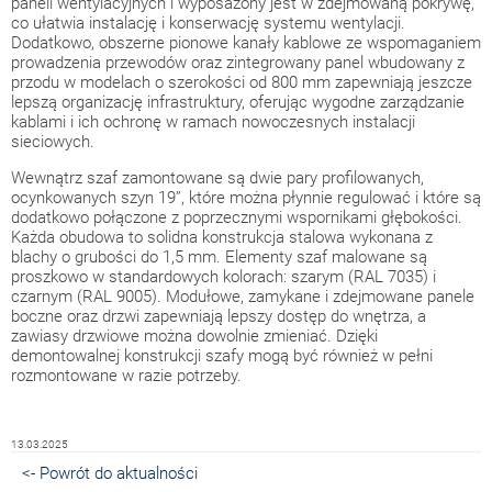
paneli wentylacyjnych i wyposażony jest w zdejmowaną pokrywę,
co ułatwia instalację i konserwację systemu wentylacji.
Dodatkowo, obszerne pionowe kanały kablowe ze wspomaganiem
prowadzenia przewodów oraz zintegrowany panel wbudowany z
przodu w modelach o szerokości od 800 mm zapewniają jeszcze
lepszą organizację infrastruktury, oferując wygodne zarządzanie
kablami i ich ochronę w ramach nowoczesnych instalacji
sieciowych.
Wewnątrz szaf zamontowane są dwie pary profilowanych,
ocynkowanych szyn 19”, które można płynnie regulować i które są
dodatkowo połączone z poprzecznymi wspornikami głębokości.
Każda obudowa to solidna konstrukcja stalowa wykonana z
blachy o grubości do 1,5 mm. Elementy szaf malowane są
proszkowo w standardowych kolorach: szarym (RAL 7035) i
czarnym (RAL 9005). Modułowe, zamykane i zdejmowane panele
boczne oraz drzwi zapewniają lepszy dostęp do wnętrza, a
zawiasy drzwiowe można dowolnie zmieniać. Dzięki
demontowalnej konstrukcji szafy mogą być również w pełni
rozmontowane w razie potrzeby.
13.03.2025
<- Powrót do aktualności