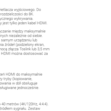
ietlacza wyjściowego. Do
rozdzielczości do 8K.
tycznego wykrywania.
 jest tylko jeden kabel HDMI.
ączanie między maksymalnie
ych niezależnie od siebie.
a samym urządzeniu lub
a źródeł (podzielony ekran,
omocą złącza Toslink lub 3,5 mm
ową HDMI można dostosować za
ądzeń HDMI do maksymalnie
y tryby (kopiowanie,
owania w dół obsługuje
bsługiwane jednocześnie.
 40 metrów (4K/120Hz, 4:4:4).
 źródłem sygnału. Zestaw