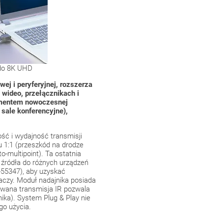
 do 8K UHD
ej i peryferyjnej, rozszerza
 wideo, przełącznikach i
lementem nowoczesnej
 sale konferencyjne),
ść i wydajność transmisji
 1:1 (przeszkód na drodze
to-multipoint). Ta ostatnia
 źródła do różnych urządzeń
55347), aby uzyskać
aczy. Moduł nadajnika posiada
owana transmisja IR pozwala
ka). System Plug & Play nie
go użycia.