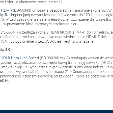
e i oferuje elastyczne opcje instalacji.
- HDMI)
(DS-55343) umożliwia bezpośrednią transmisję sygnałów AV 
cią 4K i imponującą częstotliwością odświeżania do 120 Hz na odległ
AT. Przedłużacz oferuje zatem elastyczne rozwiązanie dla wszystk
k i w prywatnym kinie domowym / sektorze gier.
(DS-55341) przedłuża sygnały HDMI 8K/60Hz (4:4:4) do 10 metrów, a 
można połączyć kaskadowo dwa odpowiednie kable HDMI. Dzięki specj
5 V) lub opcjonalnie przez USB-C, jeśli jest to wymagane.
nia 8K
K HDMI Ultra High Speed
(DB-330200-xxx-S) obsługują wszystkie wsp
ysokiej rozdzielczości po dwukierunkową transmisję dźwięku (ARC) i
ięki funkcji Lip-Sync, przesunięte w czasie ruchy warg należą już d
ów audio i wyświetlać obraz w formacie 21:9 Cinemascope. Pozłacane
rzewodność i transmisję wolną od zakłóceń. Kable są dostępne w dł
/60 Hz.