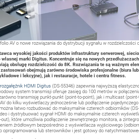
olio AV o nowe rozwiązania do dystrybucji sygnału w rozdzielczości
wca wysokiej jakości produktów infrastruktury serwerowej, sieciow
o własnej marki Digitus. Koncentruje się na nowych przedłużaczach
iwiają obsługę rozdzielczość do 8K. Rozwiązania te są ważnym e
ry zastosowań obejmują zarówno środowiska profesjonalne (biura lub
ładowe i lekcyjne), jak i restauracje, hotele i centra fitness.
rozgałęźnik HDMI Digitus
(DS-55346) zapewnia najwyższą elastyczno
odowy system transmisji oferuje zasięg do 100 metrów w połączeniu
arówno transmisję punkt-punkt (point-to-point), jak i multicast (point-
 AV do kilku wyświetlaczy jednocześnie lub podłączenie pojedynczego
można łatwo rozbudować do maksymalnie czterech odbiorników (DS-
ideo i dystrybuować sygnał HDMI do maksymalnie czterech wyświetl
out), które umożliwia podłączenie zewnętrznego monitora, a zintegr
eniem źródłowym bezpośrednio z wyświetlacza wyjściowego (odbiorni
o oprogramowania lub sterowników i jest gotowy do natychmiastowe