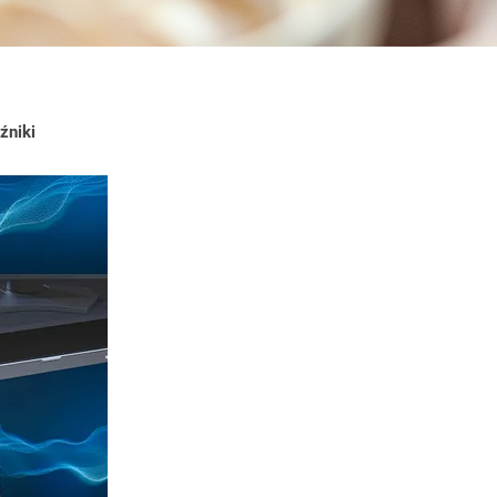
źniki