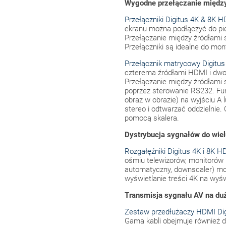
Wygodne przełączanie między
Przełączniki Digitus 4K & 8K 
ekranu można podłączyć do pię
Przełączanie między źródłami 
Przełączniki są idealne do mon
Przełącznik matrycowy Digitus
czterema źródłami HDMI i dwom
Przełączanie między źródłami
poprzez sterowanie RS232. Funk
obraz w obrazie) na wyjściu A 
stereo i odtwarzać oddzielni
pomocą skalera.
Dystrybucja sygnałów do wie
Rozgałęźniki Digitus 4K i 8K H
ośmiu telewizorów, monitorów 
automatyczny, downscaler) mo
wyświetlanie treści 4K na wyś
Transmisja sygnału AV na duż
Zestaw przedłużaczy HDMI Dig
Gama kabli obejmuje również d