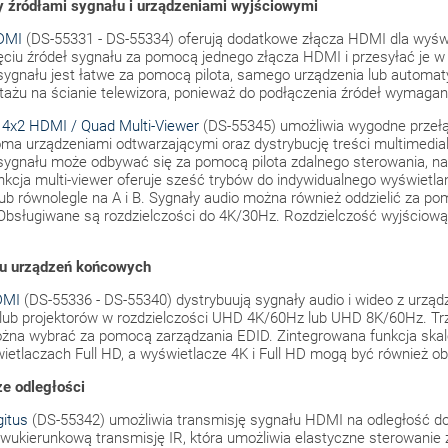
 źródłami sygnału i urządzeniami wyjściowymi
HDMI
(DS-55331 - DS-55334) oferują dodatkowe złącza HDMI dla wyśw
ciu źródeł sygnału za pomocą jednego złącza HDMI i przesyłać je w 
sygnału jest łatwe za pomocą pilota, samego urządzenia lub automa
tażu na ścianie telewizora, ponieważ do podłączenia źródeł wymagany
 4x2 HDMI / Quad Multi-Viewer
(DS-55345) umożliwia wygodne przeł
a urządzeniami odtwarzającymi oraz dystrybucję treści multimedialn
 sygnału może odbywać się za pomocą pilota zdalnego sterowania, n
cja multi-viewer oferuje sześć trybów do indywidualnego wyświetlani
lub równolegle na A i B. Sygnały audio można również oddzielić za p
e. Obsługiwane są rozdzielczości do 4K/30Hz. Rozdzielczość wyjści
lu urządzeń końcowych
DMI
(DS-55336 - DS-55340) dystrybuują sygnały audio i wideo z urz
lub projektorów w rozdzielczości UHD 4K/60Hz lub UHD 8K/60Hz. Trz
żna wybrać za pomocą zarządzania EDID. Zintegrowana funkcja skal
wietlaczach Full HD, a wyświetlacze 4K i Full HD mogą być również o
e odległości
itus
(DS-55342) umożliwia transmisję sygnału HDMI na odległość do
wukierunkową transmisję IR, która umożliwia elastyczne sterowanie