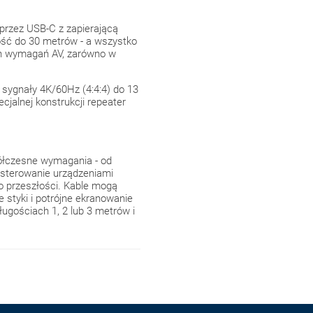
przez USB-C z zapierającą
ość do 30 metrów - a wszystko
ich wymagań AV, zarówno w
sygnały 4K/60Hz (4:4:4) do 13
alnej konstrukcji repeater
ółczesne wymagania - od
 sterowanie urządzeniami
o przeszłości. Kable mogą
 styki i potrójne ekranowanie
ugościach 1, 2 lub 3 metrów i