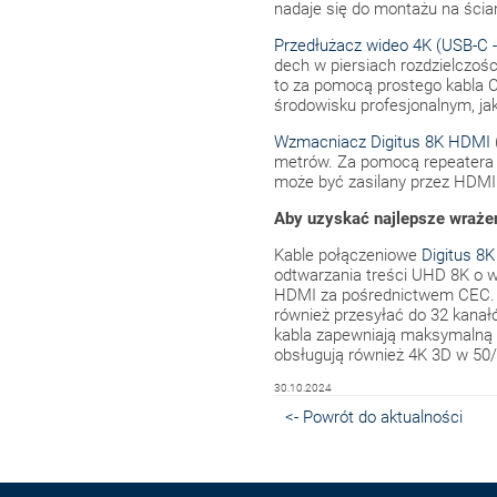
nadaje się do montażu na ściani
Przedłużacz wideo 4K (USB-C 
dech w piersiach rozdzielczoś
to za pomocą prostego kabla C
środowisku profesjonalnym, ja
Wzmacniacz Digitus 8K HDMI
metrów. Za pomocą repeatera 
może być zasilany przez HDMI (
Aby uzyskać najlepsze wraże
Kable połączeniowe
Digitus 8
odtwarzania treści UHD 8K o w
HDMI za pośrednictwem CEC. Dz
również przesyłać do 32 kanał
kabla zapewniają maksymalną p
obsługują również 4K 3D w 50
30.10.2024
<- Powrót do aktualności