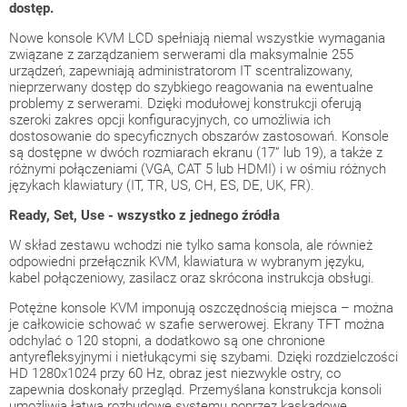
dostęp.
Nowe konsole KVM LCD spełniają niemal wszystkie wymagania
związane z zarządzaniem serwerami dla maksymalnie 255
urządzeń, zapewniają administratorom IT scentralizowany,
nieprzerwany dostęp do szybkiego reagowania na ewentualne
problemy z serwerami. Dzięki modułowej konstrukcji oferują
szeroki zakres opcji konfiguracyjnych, co umożliwia ich
dostosowanie do specyficznych obszarów zastosowań. Konsole
są dostępne w dwóch rozmiarach ekranu (17” lub 19), a także z
różnymi połączeniami (VGA, CAT 5 lub HDMI) i w ośmiu różnych
językach klawiatury (IT, TR, US, CH, ES, DE, UK, FR).
Ready, Set, Use - wszystko z jednego źródła
W skład zestawu wchodzi nie tylko sama konsola, ale również
odpowiedni przełącznik KVM, klawiatura w wybranym języku,
kabel połączeniowy, zasilacz oraz skrócona instrukcja obsługi.
Potężne konsole KVM imponują oszczędnością miejsca – można
je całkowicie schować w szafie serwerowej. Ekrany TFT można
odchylać o 120 stopni, a dodatkowo są one chronione
antyrefleksyjnymi i nietłukącymi się szybami. Dzięki rozdzielczości
HD 1280x1024 przy 60 Hz, obraz jest niezwykle ostry, co
zapewnia doskonały przegląd. Przemyślana konstrukcja konsoli
umożliwia łatwą rozbudowę systemu poprzez kaskadowe