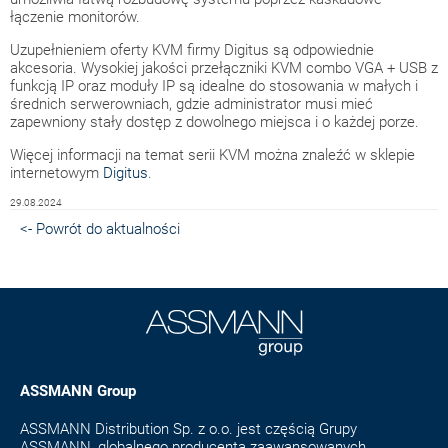
łączenie monitorów.
Uzupełnieniem oferty KVM firmy Digitus są odpowiednie
akcesoria. Wysokiej jakości przełączniki KVM combo VGA + USB z
funkcją IP oraz moduły IP są idealne do stosowania w małych i
średnich serwerowniach, gdzie administrator musi mieć
zapewniony stały dostęp z dowolnego miejsca i o każdej porze.
Więcej informacji na temat serii KVM można znaleźć w sklepie
internetowym
Digitus
.
29.08.2024
<- Powrót do aktualności
ASSMANN Group
ASSMANN Distribution Sp. z o.o. jest częścią Grupy
ASSMANN, globalnego producenta zaawansowanych