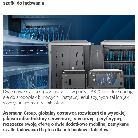
szafki do ładowania
Dwie nowe szafki są wyposażone w porty USB-C i idealnie nadają
się do środowisk biurowych i instytucji edukacyjnych, takich jak
szkoły, uniwersytety i biblioteki
Assmann Group, globalny dostawca rozwiązań dla wysokiej
jakości infrastruktury serwerowej, sieciowej i peryferyjnej,
rozszerza swoją ofertę o dwie dodatkowe mobilne, zamykane
szafki ładowania Digitus dla notebooków i tabletów.