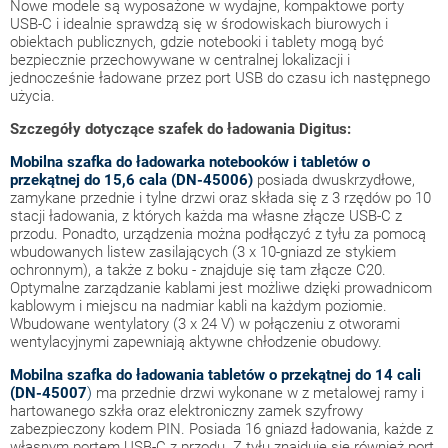
Nowe modele są wyposażone w wydajne, kompaktowe porty
USB-C i idealnie sprawdzą się w środowiskach biurowych i
obiektach publicznych, gdzie notebooki i tablety mogą być
bezpiecznie przechowywane w centralnej lokalizacji i
jednocześnie ładowane przez port USB do czasu ich następnego
użycia.
Szczegóły dotyczące szafek do ładowania Digitus:
Mobilna szafka do ładowarka notebooków i tabletów o
przekątnej do 15,6 cala (DN-45006)
posiada dwuskrzydłowe,
zamykane przednie i tylne drzwi oraz składa się z 3 rzędów po 10
stacji ładowania, z których każda ma własne złącze USB-C z
przodu. Ponadto, urządzenia można podłączyć z tyłu za pomocą
wbudowanych listew zasilających (3 x 10-gniazd ze stykiem
ochronnym), a także z boku - znajduje się tam złącze C20.
Optymalne zarządzanie kablami jest możliwe dzięki prowadnicom
kablowym i miejscu na nadmiar kabli na każdym poziomie.
Wbudowane wentylatory (3 x 24 V) w połączeniu z otworami
wentylacyjnymi zapewniają aktywne chłodzenie obudowy.
Mobilna szafka do ładowania tabletów o przekątnej do 14 cali
(DN-45007
)
ma przednie drzwi wykonane w z metalowej ramy i
hartowanego szkła oraz elektroniczny zamek szyfrowy
zabezpieczony kodem PIN. Posiada 16 gniazd ładowania, każde z
własnym portem USB-C z przodu. Z tyłu znajduje się również port