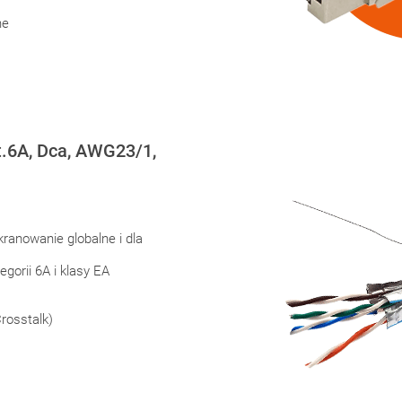
ne
t.6A, Dca, AWG23/1,
kranowanie globalne i dla
gorii 6A i klasy EA
rosstalk)