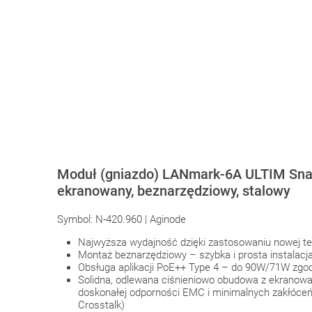
Moduł (gniazdo) LANmark-6A ULTIM Snap
ekranowany, beznarzędziowy, stalowy
Symbol: N-420.960 | Aginode
Najwyższa wydajność dzięki zastosowaniu nowej tec
Montaż beznarzędziowy – szybka i prosta instalacj
Obsługa aplikacji PoE++ Type 4 – do 90W/71W zgod
Solidna, odlewana ciśnieniowo obudowa z ekranow
doskonałej odporności EMC i minimalnych zakłóceń
Crosstalk)