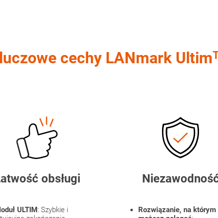
luczowe cechy LANmark Ultim
atwość obsługi
Niezawodnoś
oduł ULTIM
: Szybkie i
Rozwiązanie, na którym