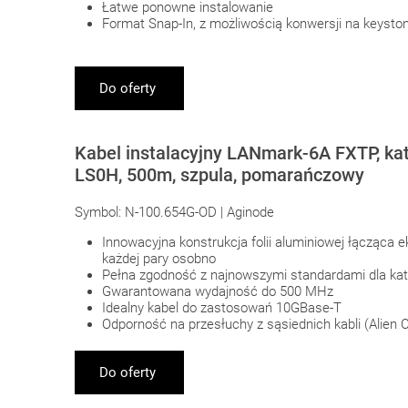
Łatwe ponowne instalowanie
Format Snap-In, z możliwością konwersji na keysto
Do oferty
Kabel instalacyjny LANmark-6A FXTP, ka
LS0H, 500m, szpula, pomarańczowy
Symbol: N-100.654G-OD | Aginode
Innowacyjna konstrukcja folii aluminiowej łącząca e
każdej pary osobno
Pełna zgodność z najnowszymi standardami dla kate
Gwarantowana wydajność do 500 MHz
Idealny kabel do zastosowań 10GBase-T
Odporność na przesłuchy z sąsiednich kabli (Alien C
Do oferty