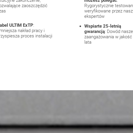
ntuicyjne zakończenie,
możesz polegać
:
ozwalające zaoszczędzić
Rygorystycznie testowan
zas
weryfikowane przez nas
ekspertów
abel ULTIM ExTP
:
Wspiarte 25-letnią
mniejsza nakład pracy i
gwarancją
: Dowód nasz
rzyspiesza proces instalacji
zaangażowania w jakość
lata