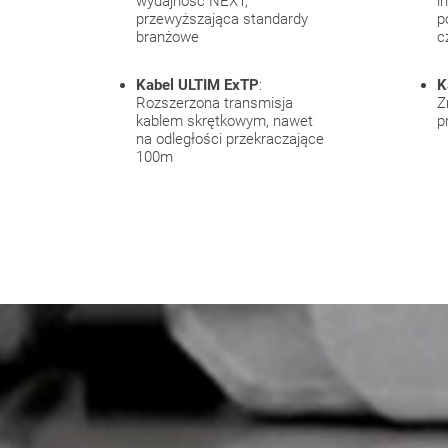
wydajność NEXT,
i
przewyższająca standardy
p
branżowe
c
Kabel ULTIM ExTP
:
K
Rozszerzona transmisja
Z
kablem skrętkowym, nawet
p
na odległości przekraczające
100m