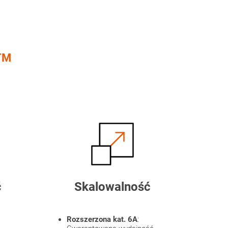
TM
ć
Skalowalność
Rozszerzona kat. 6A
: