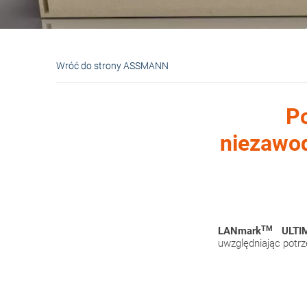
Wróć do strony ASSMANN
Po
niezawod
TM
LANmark
ULTI
uwzględniając potrze