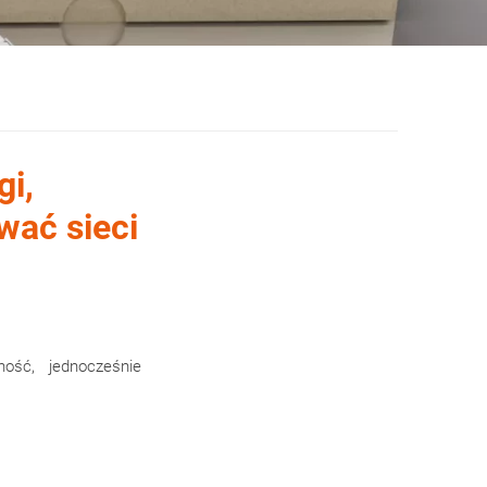
gi,
wać sieci
ość, jednocześnie