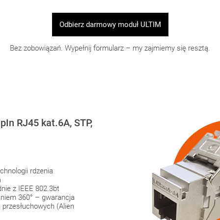
Odbierz darmowy moduł ULTIM
Bez zobowiązań. Wypełnij formularz – my zajmiemy się resztą.
In RJ45 kat.6A, STP,
hnologii rdzenia
a
nie z IEEE 802.3bt
aniem 360° – gwarancja
 przesłuchowych (Alien