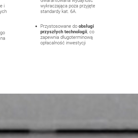
Gwarantowana wydajność
e i
wykraczająca poza przyjęte
zych
standardy kat. 6A.
Przystosowane do
obsługi
przyszłych technologii
, co
ego
zapewnia długoterminową
 na
opłacalność inwestycji