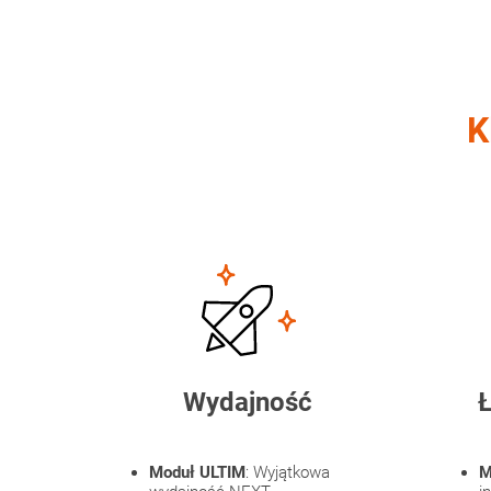
K
Wydajność
Ł
Moduł ULTIM
: Wyjątkowa
M