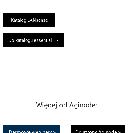
Katalog LANsense
Do katalogu essential >
Więcej od
Aginode
:
Darmowe webinary >
Do strony Aginode >