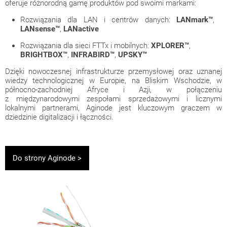
oferuje różnorodną gamę produktów pod swoimi markami:
Rozwiązania dla LAN i centrów danych:
LANmark™
,
LANsense™
,
LANactive
Rozwiązania dla sieci FTTx i mobilnych:
XPLORER™
,
BRIGHTBOX™
,
INFRABIRD™
,
UPSKY™
Dzięki nowoczesnej infrastrukturze przemysłowej oraz uznanej
wiedzy technologicznej w Europie, na Bliskim Wschodzie, w
północno-zachodniej Afryce i Azji, w połączeniu
z międzynarodowymi zespołami sprzedażowymi i licznymi
lokalnymi partnerami, Aginode jest kluczowym graczem w
dziedzinie digitalizacji i łączności.
Do strony Aginode >