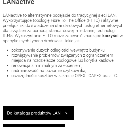
LANactive
LANactive to alternatywne podejście do tradycyjnej sieci LAN.
Wykorzystujące topologię Fibre To The Office (FTTO) i aktywne
przełączniki do świadczenia standardowych usług ethernetowych
dla urządzeń za pomocą standardowej, miedzianej technologii
RJ45. Wykorzystanie FTTO może zapewnić znaczące
korzyści
w
specyficznych typach środowisk, takie jak:
pokonywanie dużych odległości wewnątrz budynku,
rozwiązywanie problemów związanych z ograniczeniem
miejsca na rozdzielacze podłogowe lub korytka kablowe,
renowacja z minimalnym zakłóceniem,
nadmiarowość na poziomie użytkownika,
oszczędności kosztów w zakresie OPEX i CAPEX oraz TC.
Do katalogu produktów LAN >