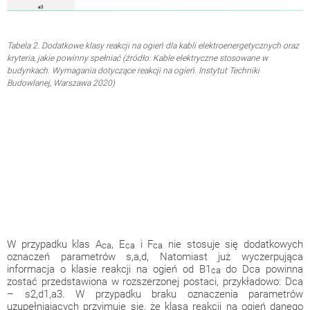
Tabela 2. Dodatkowe klasy reakcji na ogień dla kabli elektroenergetycznych oraz
kryteria, jakie powinny spełniać (źródło: Kable elektryczne stosowane w
budynkach. Wymagania dotyczące reakcji na ogień. Instytut Techniki
Budowlanej, Warszawa 2020)
W przypadku klas A
, E
i F
nie stosuje się dodatkowych
ca
ca
ca
oznaczeń parametrów s,a,d, Natomiast już wyczerpująca
informacja o klasie reakcji na ogień od B1
do Dca powinna
ca
zostać przedstawiona w rozszerzonej postaci, przykładowo: Dca
– s2,d1,a3. W przypadku braku oznaczenia parametrów
uzupełniających przyjmuje się, że klasa reakcji na ogień danego