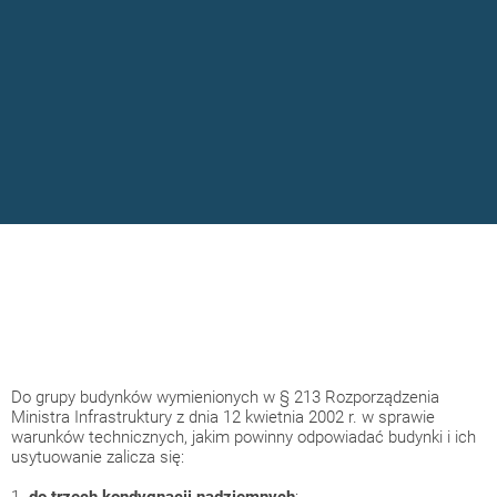
Do grupy budynków wymienionych w § 213 Rozporządzenia
Ministra Infrastruktury z dnia 12 kwietnia 2002 r. w sprawie
warunków technicznych, jakim powinny odpowiadać budynki i ich
usytuowanie zalicza się:
1.
do trzech kondygnacji nadziemnych
: