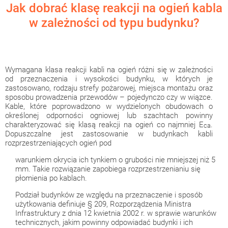
Jak dobrać klasę reakcji na ogień kabla
w zależności od typu budynku?
Wymagana klasa reakcji kabli na ogień różni się w zależności
od przeznaczenia i wysokości budynku, w których je
zastosowano, rodzaju strefy pożarowej, miejsca montażu oraz
sposobu prowadzenia przewodów – pojedynczo czy w wiązce.
Kable, które poprowadzono w wydzielonych obudowach o
określonej odporności ogniowej lub szachtach powinny
charakteryzować się klasą reakcji na ogień co najmniej E
.
ca
Dopuszczalne jest zastosowanie w budynkach kabli
rozprzestrzeniających ogień pod
warunkiem okrycia ich tynkiem o grubości nie mniejszej niż 5
mm. Takie rozwiązanie zapobiega rozprzestrzenianiu się
płomienia po kablach.
Podział budynków ze względu na przeznaczenie i sposób
użytkowania definiuje § 209, Rozporządzenia Ministra
Infrastruktury z dnia 12 kwietnia 2002 r. w sprawie warunków
technicznych, jakim powinny odpowiadać budynki i ich