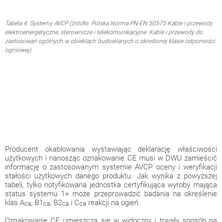
Tabela
4
. Systemy AVCP (źródło: Polska Norma PN-EN 50575 Kable i przewody
elektroenergetyczne, sterownicze i telekomunikacyjne. Kable i przewody do
zastosowań ogólnych w obiektach budowlanych o określonej klasie odporności
ogniowej)
Producent okablowania wystawiając deklarację właściwości
użytkowych i nanosząc oznakowanie CE musi w DWU zamieścić
informację o zastosowanym systemie AVCP oceny i weryfikacji
stałości użytkowych danego produktu. Jak wynika z powyższej
tabeli, tylko notyfikowana jednostka certyfikująca wyroby mająca
status systemu 1+ może przeprowadzić badania na określenie
klas A
, B1
, B2
i C
reakcji na ogień.
ca
ca
ca
ca
Oznakowanie CE umieszcza się w widoczny i trwały sposób na