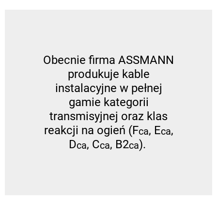
Obecnie firma ASSMANN
produkuje kable
instalacyjne w pełnej
gamie kategorii
transmisyjnej oraz klas
reakcji na ogień (F
, E
,
ca
ca
D
, C
, B2
).
ca
ca
ca