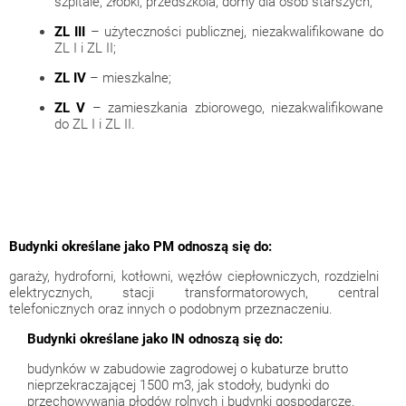
szpitale, żłobki, przedszkola, domy dla osób starszych;
ZL III
– użyteczności publicznej, niezakwalifikowane do
ZL I i ZL II;
ZL IV
– mieszkalne;
ZL V
– zamieszkania zbiorowego, niezakwalifikowane
do ZL I i ZL II.
Budynki określane jako PM odnoszą się do:
garaży, hydroforni, kotłowni, węzłów ciepłowniczych, rozdzielni
elektrycznych, stacji transformatorowych, central
telefonicznych oraz innych o podobnym przeznaczeniu.
Budynki określane jako IN odnoszą się do:
budynków w zabudowie zagrodowej o kubaturze brutto
nieprzekraczającej 1500 m3, jak stodoły, budynki do
przechowywania płodów rolnych i budynki gospodarcze.