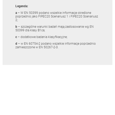
Legenda:
a
– W EN 50399 podano wszelkie informacje określone
poprzednio jako FIPEC20 Scenariusz 1 i FIPEC20 Scenariusz
2;
b
– szczególne warunki badań mają zastosowanie wg EN
50399 dla klasy B1ca;
c
– dodatkowe badania klasyfikacyjne;
d
– w EN 60754-2 podano wszelkie informacje poprzednio
zamieszczone w EN 50267-2-3.