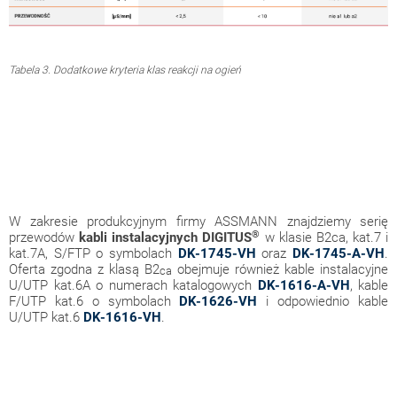
Tabela 3. Dodatkowe kryteria klas reakcji na ogień
W zakresie produkcyjnym firmy ASSMANN znajdziemy serię
®
przewodów
kabli instalacyjnych
DIGITUS
w klasie B2ca, kat.7 i
kat.7A, S/FTP o symbolach
DK-1745-VH
oraz
DK-1745-A-VH
.
Oferta zgodna z klasą B2
obejmuje również kable instalacyjne
ca
U/UTP kat.6A o numerach katalogowych
DK-1616-A-VH
, kable
F/UTP kat.6 o symbolach
DK-1626-VH
i odpowiednio kable
U/UTP kat.6
DK-1616-VH
.