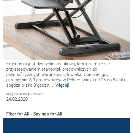
Ergonomia jest dyscypliną naukową, która zajmuje się
przystosowaniem stanowisk pracowniczych do
psychofizycznych warunków człowieka. Obecnie, gdy
przeciętnie 2/3 pracowników w Polsce (wieku od 25 do 54 lat)
spędza blisko 8 godzin...
[więcej]
Kategoria: ASSMANN Poland
24.02.2020
Fiber for All - Savings for All!