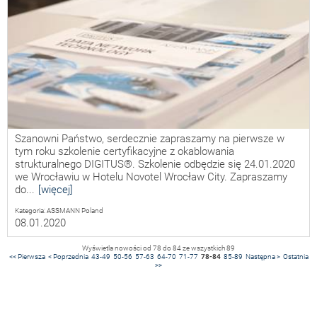
Szanowni Państwo, serdecznie zapraszamy na pierwsze w
tym roku szkolenie certyfikacyjne z okablowania
strukturalnego DIGITUS®. Szkolenie odbędzie się 24.01.2020
we Wrocławiu w Hotelu Novotel Wrocław City. Zapraszamy
do...
[więcej]
Kategoria: ASSMANN Poland
08.01.2020
Wyświetla nowości od
78 do 84
ze wszystkich
89
<< Pierwsza
< Poprzednia
43-49
50-56
57-63
64-70
71-77
78-84
85-89
Następna >
Ostatnia
>>