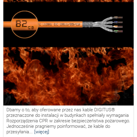
Dbamy o to, aby oferowane przez nas kable DIGITUS®
przeznaczone do instalacji w budynkach spełniały wymagania
Rozporządzenia CPR w zakresie bezpieczeństwa pożarowego.
Jednocześnie pragniemy poinformować, że kable do
przesyłania...
[więcej]