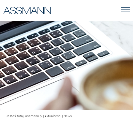
Jesteś tutaj:
assmann.pl
|
Aktualności
|
News