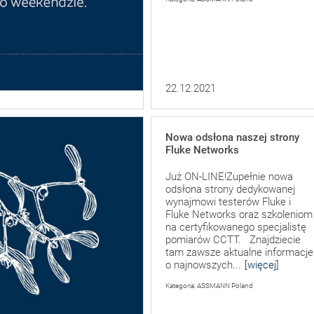
22.12.2021
Nowa odsłona naszej strony
Fluke Networks
Już ON-LINE!Zupełnie nowa
odsłona strony dedykowanej
wynajmowi testerów Fluke i
Fluke Networks oraz szkoleniom
na certyfikowanego specjalistę
pomiarów CCTT. Znajdziecie
tam zawsze aktualne informacje
o najnowszych...
[więcej]
Kategoria: ASSMANN Poland