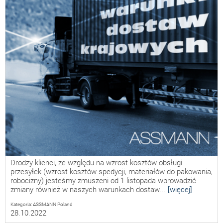
Drodzy klienci, ze względu na wzrost kosztów obsługi
przesyłek (wzrost kosztów spedycji, materiałów do pakowania,
robocizny) jesteśmy zmuszeni od 1 listopada wprowadzić
zmiany również w naszych warunkach dostaw...
[więcej]
Kategoria: ASSMANN Poland
28.10.2022