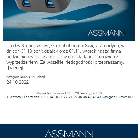
Drodzy Klienci, w związku z obchodami Święta Zmarłych, w
dniach 31.10 poniedziałek oraz 01.11. wtorek nasza firma
będzie nieczynna. Zachęcamy do składania zamówień z
wyprzedzeniem. Za wszelkie niedogodności przepraszamy.
[więcej]
Kategoria: ASSMANN Poland
24.10.2022
Wyświetla nowości od
22 do 28
ze wszystkich
89
<< Pierwsza
< Poprzednia
1-7
8-14
15-21
22-28
29-35
36-42
43-49
Następna >
Ostatnia >>