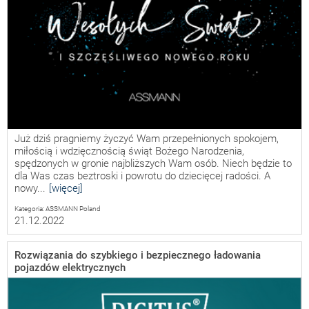
Już dziś pragniemy życzyć Wam przepełnionych spokojem,
miłością i wdzięcznością świąt Bożego Narodzenia,
spędzonych w gronie najbliższych Wam osób. Niech będzie to
dla Was czas beztroski i powrotu do dziecięcej radości. A
nowy...
[więcej]
Kategoria: ASSMANN Poland
21.12.2022
Rozwiązania do szybkiego i bezpiecznego ładowania
pojazdów elektrycznych