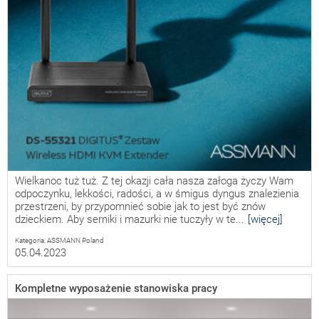
Wielkanoc tuż tuż. Z tej okazji cała nasza załoga życzy Wam
odpoczynku, lekkości, radości, a w śmigus dyngus znalezienia
przestrzeni, by przypomnieć sobie jak to jest być znów
dzieckiem. Aby serniki i mazurki nie tuczyły w te...
[więcej]
Kategoria: ASSMANN Poland
05.04.2023
Kompletne wyposażenie stanowiska pracy