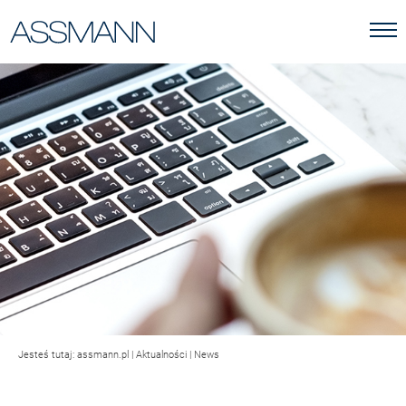
Jesteś tutaj:
assmann.pl
|
Aktualności
|
News