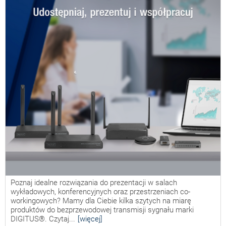
Poznaj idealne rozwiązania do prezentacji w salach
wykładowych, konferencyjnych oraz przestrzeniach co-
workingowych? Mamy dla Ciebie kilka szytych na miarę
produktów do bezprzewodowej transmisji sygnału marki
DIGITUS®. Czytaj...
[więcej]